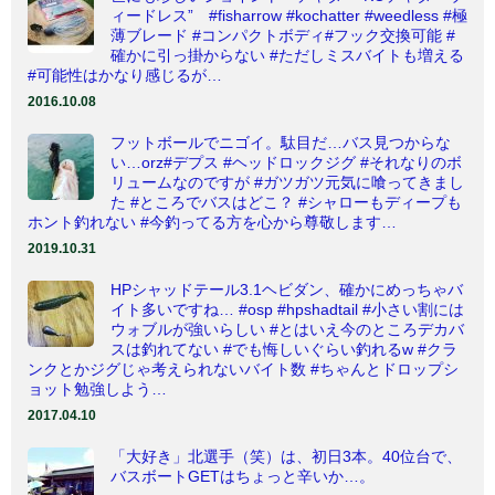
ィードレス” #fisharrow #kochatter #weedless #極
薄ブレード #コンパクトボディ#フック交換可能 #
確かに引っ掛からない #ただしミスバイトも増える
#可能性はかなり感じるが…
2016.10.08
フットボールでニゴイ。駄目だ…バス見つからな
い…orz#デプス #ヘッドロックジグ #それなりのボ
リュームなのですが #ガツガツ元気に喰ってきまし
た #ところでバスはどこ？ #シャローもディープも
ホント釣れない #今釣ってる方を心から尊敬します…
2019.10.31
HPシャッドテール3.1ヘビダン、確かにめっちゃバ
イト多いですね… #osp #hpshadtail #小さい割には
ウォブルが強いらしい #とはいえ今のところデカバ
スは釣れてない #でも悔しいぐらい釣れるw #クラ
ンクとかジグじゃ考えられないバイト数 #ちゃんとドロップシ
ョット勉強しよう…
2017.04.10
「大好き」北選手（笑）は、初日3本。40位台で、
バスボートGETはちょっと辛いか…。