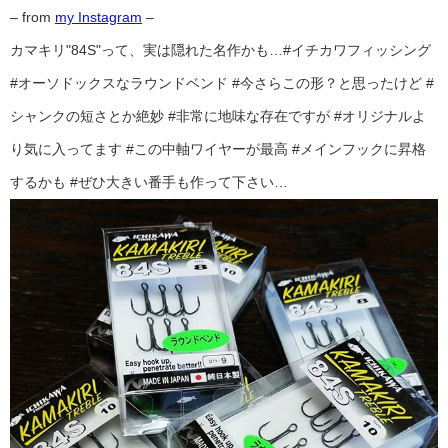
– from
my Instagram
–
カマキリ"84S"って、実は隠れた名作かも…#イチカワフィッシング
#オーソドックスなラウンドベンド #今さらこの形？と思ったけど #
シャンクの短さとか絶妙 #非常に地味な存在ですが #オリジナルよ
り気に入ってます #この中軸ワイヤーが最高 #メインフックに昇格
するかも #ぜひ大きい番手も作って下さい…