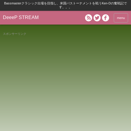
Bassmasterクラシック出場を目指し、米国バストーナメントを戦うKen-Dの奮戦記で
す。。。
DeeeP STREAM
menu
スポンサーリンク