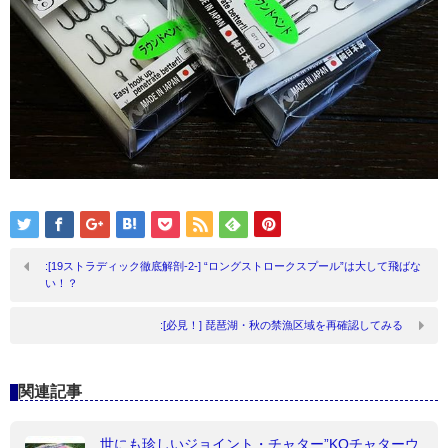
:[19ストラディック徹底解剖-2-] “ロングストロークスプール”は大して飛ばな
い！？
:[必見！] 琵琶湖・秋の禁漁区域を再確認してみる
関連記事
世にも珍しいジョイント・チャター”KOチャターウ