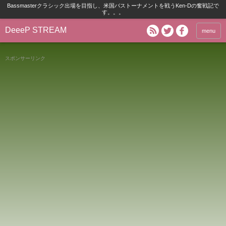
Bassmasterクラシック出場を目指し、米国バストーナメントを戦うKen-Dの奮戦記で
す。。。
DeeeP STREAM
menu
スポンサーリンク