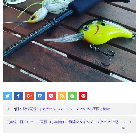
:[日本記録更新！] マグナム・ハードベイティングの天国と地獄
:[実録・日本レコード更新 -1-] 事件は、”湖流のタイムズ・スクエア”で起こっ
た