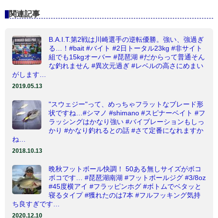
関連記事
B.A.I.T.第2戦は川崎選手の逆転優勝。強い、強過ぎ
る…！#bait #バイト #2日トータル23kg #非サイト
組でも15kgオーバー #琵琶湖 #だからって普通そん
な釣れません #異次元過ぎ #レベルの高さにめまい
がします…
2019.05.13
"スウェジー"って、めっちゃフラットなブレード形
状ですね…#シマノ #shimano #スピナーベイト #フ
ラッシングはかなり強い #バイブレーションもしっ
かり #かなり釣れるとの話 #さて定番になれますか
ね…
2018.10.13
晩秋フットボール快調！ 50ある無しサイズがボコ
ボコです… #琵琶湖南湖 #フットボールジグ #3/8oz
#45度横アイ #フラッピンホグ #ボトムでベタッと
寝るタイプ #獲れたのは7本 #フルフッキング気持
ち良すぎです…
2020.12.10