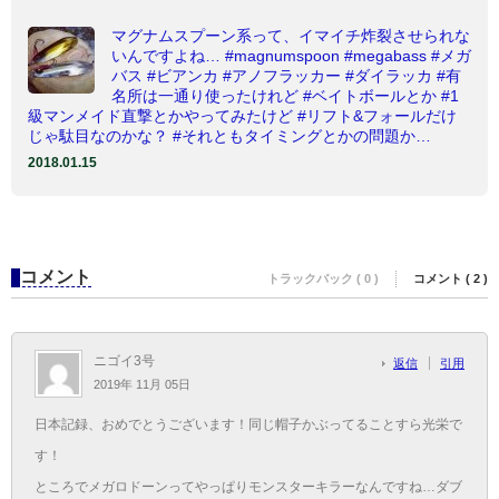
マグナムスプーン系って、イマイチ炸裂させられな
いんですよね… #magnumspoon #megabass #メガ
バス #ビアンカ #アノフラッカー #ダイラッカ #有
名所は一通り使ったけれど #ベイトボールとか #1
級マンメイド直撃とかやってみたけど #リフト&フォールだけ
じゃ駄目なのかな？ #それともタイミングとかの問題か…
2018.01.15
コメント
トラックバック ( 0 )
コメント ( 2 )
ニゴイ3号
返信
引用
2019年 11月 05日
日本記録、おめでとうございます！同じ帽子かぶってることすら光栄で
す！
ところでメガロドーンってやっぱりモンスターキラーなんですね…ダブ