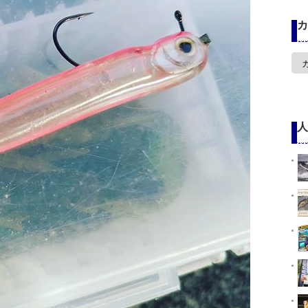
カ
カ
テ
ゴ
リ
ー
人