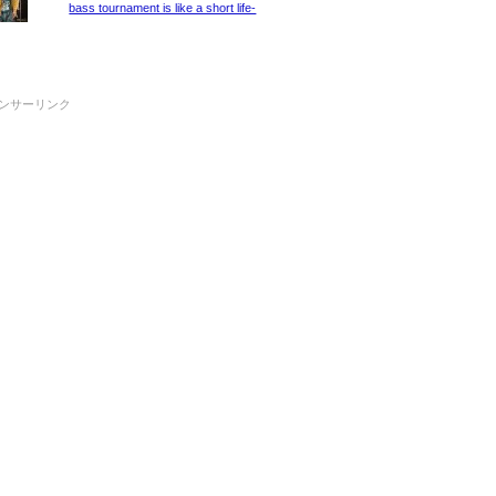
bass tournament is like a short life-
ンサーリンク