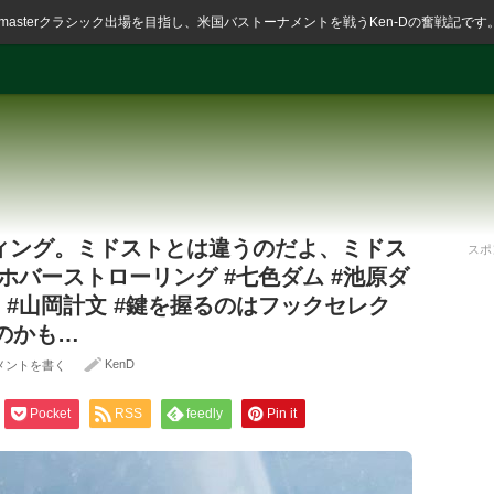
ssmasterクラシック出場を目指し、米国バストーナメントを戦うKen-Dの奮戦記です
ィング。ミドストとは違うのだよ、ミドス
スポ
#ホバーストローリング #七色ダム #池原ダ
 #山岡計文 #鍵を握るのはフックセレク
いのかも…
KenD
メントを書く
Pocket
RSS
feedly
Pin it