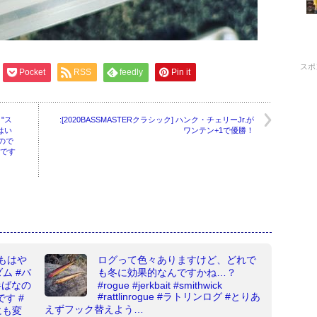
スポ
Pocket
RSS
feedly
Pin it
"ス
:[2020BASSMASTERクラシック] ハンク・チェリーJr.が
はい
ワンテン+1で優勝！
なので
んです
もはや
ログって色々ありますけど、どれで
ム #バ
も冬に効果的なんですかね…？
半ばなの
#rogue #jerkbait #smithwick
#rattlinrogue #ラトリンログ #とりあ
す #
えずフック替えよう…
にも変