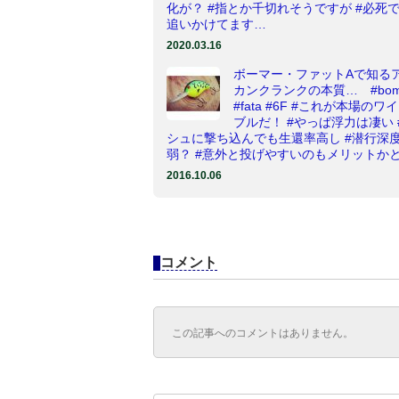
化が？ #指とか千切れそうですが #必死
追いかけてます…
2020.03.16
ボーマー・ファットAで知る
カンクランクの本質… #bom
#fata #6F #これが本場のワ
ブルだ！ #やっぱ浮力は凄い 
シュに撃ち込んでも生還率高し #潜行深度
弱？ #意外と投げやすいのもメリットか
2016.10.06
コメント
この記事へのコメントはありません。