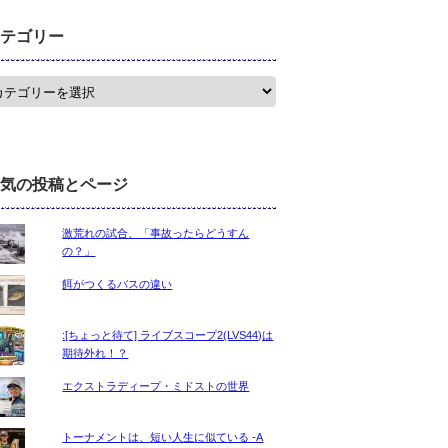
テゴリー
気の投稿とページ
激荒れの試合、「事故ったらどうすん
の？」
餌がつくるバスの違い
:[ちょっと待て] ライブスコープ2(LVS44)は
期待外れ！？
エクストラディープ・ミドストの世界
トーナメントは、短い人生に似ている -A