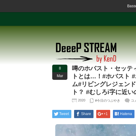
Ba
噂のホバスト・セッテ
8
トとは…！#ホバスト 
Mar
ム#リビングレジェンド
ト？ #むしろi字に近
2020
#今日のつぶやき
コ
Tweet
Share
+1
Hatena