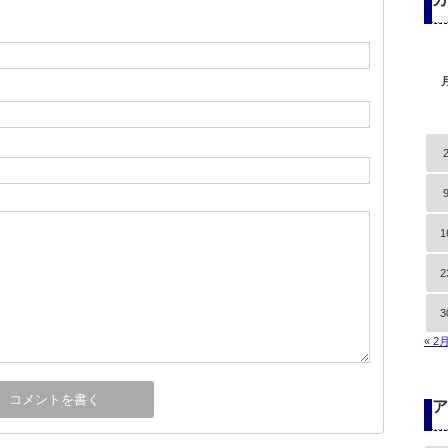
1
2
3
« 2
ア