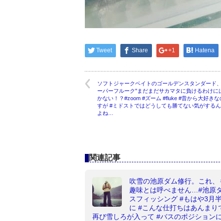
Tweet
Share
+1
Hatena
ソフトジャークベイトのゴールデンスタンダード、
ーパーフルーク"まだまだサカマタに負けるわけに
かない！？#zoom #ズーム #fluke #昔から大好き
すが #ミドストではどうしても勝てない気がする
よね…
関連記事
吹雪の池原ダム修行。これ、
趣味とは呼べません…#池原ダ
スフィッシング #もはや3月
に #こんな仕打ちはあんまりで
再び雪しろが入って #バスのポジション