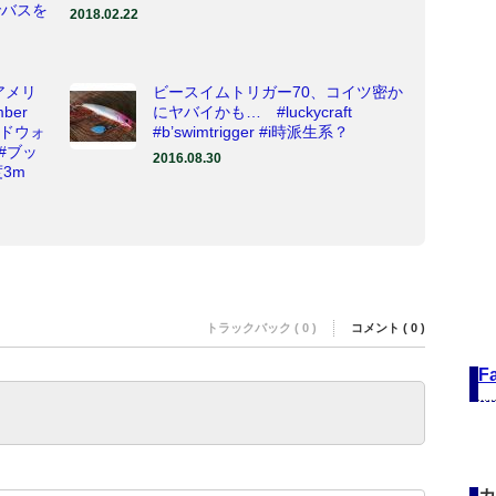
でバスを
2018.02.22
アメリ
ビースイムトリガー70、コイツ密か
ber
にヤバイかも… #luckycraft
イドウォ
#b’swimtrigger #i時派生系？
#ブッ
2016.08.30
3m
と
トラックバック ( 0 )
コメント ( 0 )
F
カ