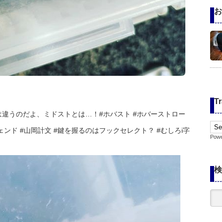
お
Tr
違うのだよ、ミドストとは…！#ホバスト #ホバーストロー
ェンド #山岡計文 #鍵を握るのはフックセレクト？ #むしろi字
Pow
検