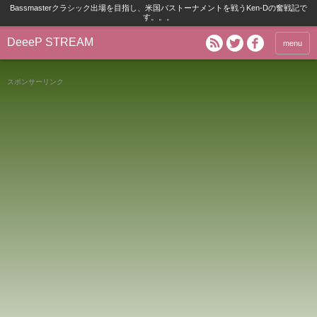
Bassmasterクラシック出場を目指し、米国バストーナメントを戦うKen-Dの奮戦記で
す。。。
DeeeP STREAM
menu
スポンサーリンク