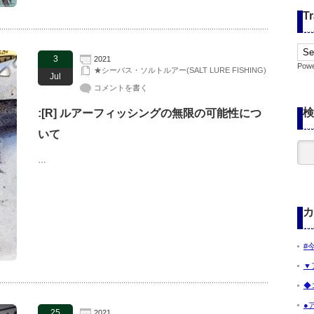
Tr
3
2021
Pow
★シーバス・ソルトルアー(SALT LURE FISHING)
Jul
コメントを書く
検
:[R] ルアーフィッシングの無限の可能性につ
いて
…
カ
#
▼
◆
●
25
2021