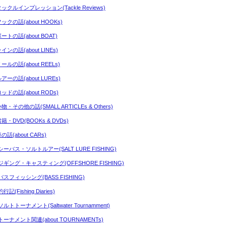
タックルインプレッション(Tackle Reviews)
ックの話(about HOOKs)
ートの話(about BOAT)
インの話(about LINEs)
ールの話(about REELs)
アーの話(about LUREs)
ッドの話(about RODs)
物・その他の話(SMALL ARTICLEs & Others)
籍・DVD(BOOKs & DVDs)
の話(about CARs)
シーバス・ソルトルアー(SALT LURE FISHING)
ジギング・キャスティング(OFFSHORE FISHING)
バスフィッシング(BASS FISHING)
行記(Fishing Diaries)
ルトトーナメント(Saltwater Tournamment)
トーナメント関連(about TOURNAMENTs)