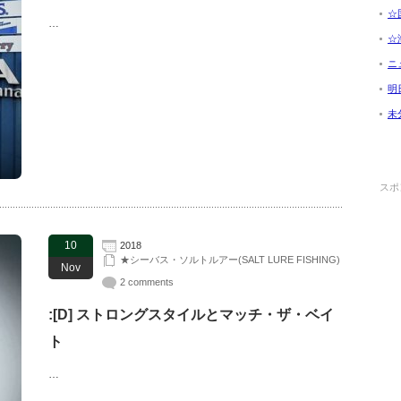
☆国
…
☆海
ニ
明日
未
スポ
10
2018
★シーバス・ソルトルアー(SALT LURE FISHING)
Nov
2 comments
:[D] ストロングスタイルとマッチ・ザ・ベイ
ト
…