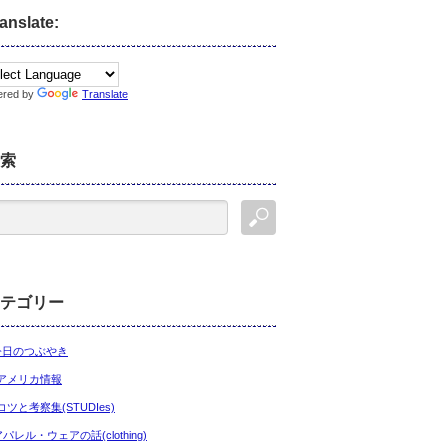
anslate:
ered by
Translate
索
テゴリー
今日のつぶやき
アメリカ情報
コツと考察集(STUDIes)
アパレル・ウェアの話(clothing)