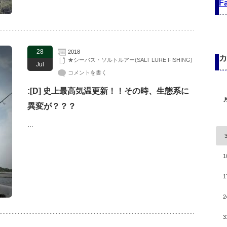
F
28
2018
カ
★シーバス・ソルトルアー(SALT LURE FISHING)
Jul
コメントを書く
:[D] 史上最高気温更新！！その時、生態系に
異変が？？？
…
1
1
2
3