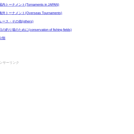
内トーナメント(Tornaments in JAPAN)
外トーナメント(Overseas Tournaments)
ュース・その他(others)
の釣り場のために(conservation of fishing fields)
分類
ンサーリンク