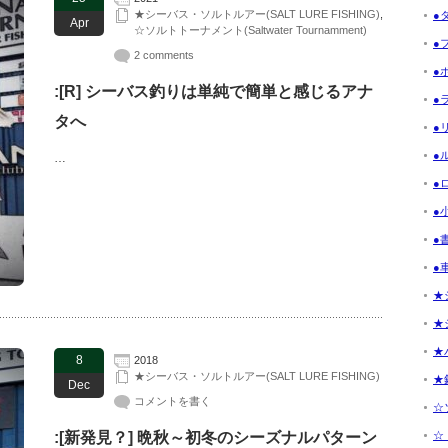
★シーバス・ソルトルアー(SALT LURE FISHING)
,
●
Apr
☆ソルトトーナメント(Saltwater Tournamment)
●フ
2 comments
●ボ
:[R] シーバス釣りは単純で簡単と感じるアナ
●ラ
タへ
●リ
●ル
…
●ロ
●小
●書
●車
★
★
★
8
2018
★シーバス・ソルトルアー(SALT LURE FISHING)
★釣
Dec
コメントを書く
☆ソ
:[新発見？] 晩秋～初冬のシーズナルパターン
☆