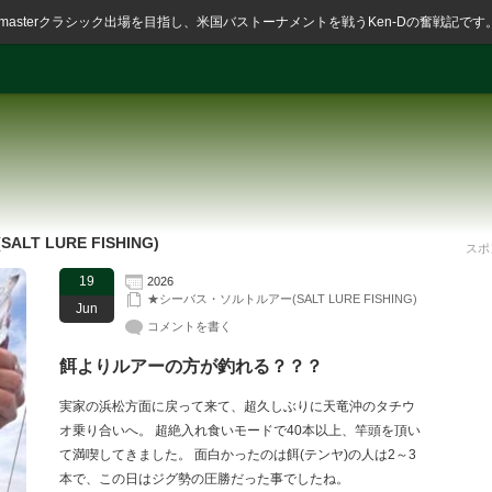
ssmasterクラシック出場を目指し、米国バストーナメントを戦うKen-Dの奮戦記です
T LURE FISHING)
スポ
19
2026
★シーバス・ソルトルアー(SALT LURE FISHING)
Jun
コメントを書く
餌よりルアーの方が釣れる？？？
実家の浜松方面に戻って来て、超久しぶりに天竜沖のタチウ
オ乗り合いへ。 超絶入れ食いモードで40本以上、竿頭を頂い
て満喫してきました。 面白かったのは餌(テンヤ)の人は2～3
本で、この日はジグ勢の圧勝だった事でしたね。