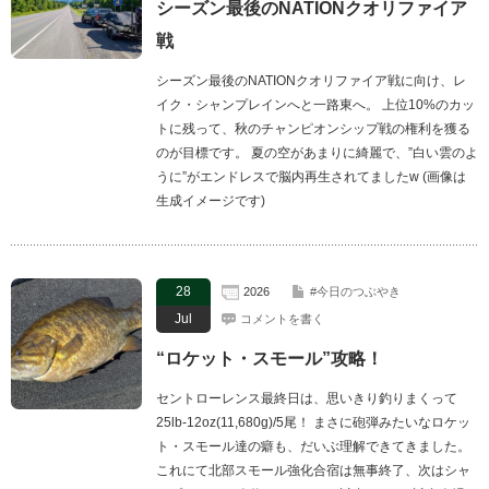
シーズン最後のNATIONクオリファイア
戦
シーズン最後のNATIONクオリファイア戦に向け、レ
イク・シャンプレインへと一路東へ。 上位10%のカッ
トに残って、秋のチャンピオンシップ戦の権利を獲る
のが目標です。 夏の空があまりに綺麗で、”白い雲のよ
うに”がエンドレスで脳内再生されてましたw (画像は
生成イメージです)
28
2026
#今日のつぶやき
Jul
コメントを書く
“ロケット・スモール”攻略！
セントローレンス最終日は、思いきり釣りまくって
25lb-12oz(11,680g)/5尾！ まさに砲弾みたいなロケッ
ト・スモール達の癖も、だいぶ理解できてきました。
これにて北部スモール強化合宿は無事終了、次はシャ