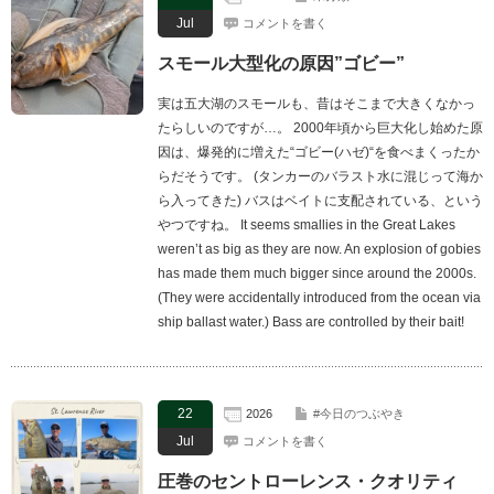
Jul
コメントを書く
スモール大型化の原因”ゴビー”
実は五大湖のスモールも、昔はそこまで大きくなかっ
たらしいのですが…。 2000年頃から巨大化し始めた原
因は、爆発的に増えた“ゴビー(ハゼ)“を食べまくったか
らだそうです。 (タンカーのバラスト水に混じって海か
ら入ってきた) バスはベイトに支配されている、という
やつですね。 It seems smallies in the Great Lakes
weren’t as big as they are now. An explosion of gobies
has made them much bigger since around the 2000s.
(They were accidentally introduced from the ocean via
ship ballast water.) Bass are controlled by their bait!
22
2026
#今日のつぶやき
Jul
コメントを書く
圧巻のセントローレンス・クオリティ