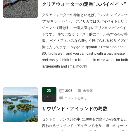
クリアウォーターの定番”スパイベイト”
クリアウォーターの巻物といえば、“シンキングプロッ
プ“がキラーベイト。 アメリカではスパイベイトという
ジャンルで呼ばれ、一番人気はレアリスのスピンベイ
トです。 i字ではなくミドスト的にロールもするのが特
徴。 ベイトフィネスなら難なく投げられる80サイズが
気に入ってます！ My go-to spybait is Realis Spinbait
80. It rolls well, and you can cast it with a bait finesse
reel easily. I think it’s a killer bait in clear water, for both
largemouth and smallmouth!
25
2026
未分類
Jul
コメントを書く
サウザンド・アイランドの島数
セントローレンス川の中に1000もの島々が点在すると
言われるサウザンド・アイランド地方。 凄いのは一つ