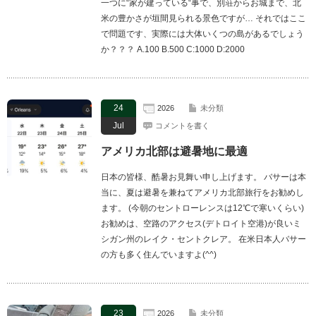
一つに“家が建っている“事で、別荘からお城まで、北
米の豊かさが垣間見られる景色ですが… それではここ
で問題です、実際には大体いくつの島があるでしょう
か？？？ A.100 B.500 C:1000 D:2000
24
2026
未分類
Jul
コメントを書く
アメリカ北部は避暑地に最適
日本の皆様、酷暑お見舞い申し上げます。 バサーは本
当に、夏は避暑を兼ねてアメリカ北部旅行をお勧めし
ます。 (今朝のセントローレンスは12℃で寒いくらい)
お勧めは、空路のアクセス(デトロイト空港)が良いミ
シガン州のレイク・セントクレア。 在米日本人バサー
の方も多く住んでいますよ(^^)
23
2026
未分類