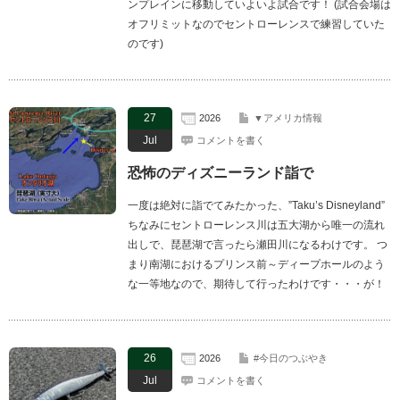
ンプレインに移動していよいよ試合です！ (試合会場は
オフリミットなのでセントローレンスで練習していた
のです)
27
2026
▼アメリカ情報
Jul
コメントを書く
恐怖のディズニーランド詣で
一度は絶対に詣でてみたかった、”Taku’s Disneyland”
ちなみにセントローレンス川は五大湖から唯一の流れ
出しで、琵琶湖で言ったら瀬田川になるわけです。 つ
まり南湖におけるプリンス前～ディープホールのよう
な一等地なので、期待して行ったわけです・・・が！
26
2026
#今日のつぶやき
Jul
コメントを書く