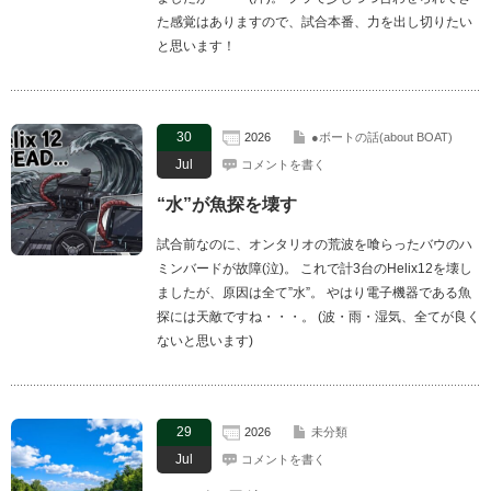
た感覚はありますので、試合本番、力を出し切りたい
と思います！
30
2026
●ボートの話(about BOAT)
Jul
コメントを書く
“水”が魚探を壊す
試合前なのに、オンタリオの荒波を喰らったバウのハ
ミンバードが故障(泣)。 これで計3台のHelix12を壊し
ましたが、原因は全て”水”。 やはり電子機器である魚
探には天敵ですね・・・。 (波・雨・湿気、全てが良く
ないと思います)
29
2026
未分類
Jul
コメントを書く