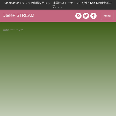
Bassmasterクラシック出場を目指し、米国バストーナメントを戦うKen-Dの奮戦記で
す。。。
DeeeP STREAM
menu
スポンサーリンク