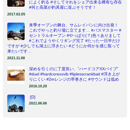
によく釣る #そしてそれをシェア出来る稀有な存在
#何と高菜が釣具屋に並ぶそうです！
2017.02.05
来季オープンの舞台、サムレイバンに向け出発！
これでやっと釣り場に立てます… #バスマスター #
セントラルオープン #やっぱり(？)色々ありまして
#これでようやくリギング完了 #たった一日半だけ
ですが #少しでも湖上に浮きたい #どうにか何かを感じ取って
来たいです…
2021.11.08
深めを引くのに丁度良い、”ハードコアXXバイブ”
#duel #hardcorexxvib #liplesscrankbait #浮き上が
りにくい #2mレンジの早巻きに #サウンドは低め
2016.10.20
:[D]
2021.06.06