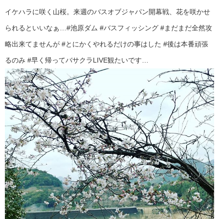
イケハラに咲く山桜。来週のバスオブジャパン開幕戦、花を咲かせ
られるといいなぁ…#池原ダム #バスフィッシング #まだまだ全然攻
略出来てませんが #とにかくやれるだけの事はした #後は本番頑張
るのみ #早く帰ってバサクラLIVE観たいです…