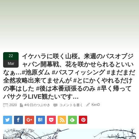
イケハラに咲く山桜。来週のバスオブジ
22
ャパン開幕戦、花を咲かせられるといい
Mar
なぁ…#池原ダム #バスフィッシング #まだまだ
全然攻略出来てませんが #とにかくやれるだけ
の事はした #後は本番頑張るのみ #早く帰って
バサクラLIVE観たいです…
KenD
2020
#今日のつぶやき
コメントを書く