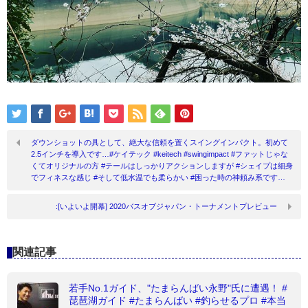
ダウンショットの具として、絶大な信頼を置くスイングインパクト。初めて
2.5インチを導入です…#ケイテック #keitech #swingimpact #ファットじゃな
くてオリジナルの方 #テールはしっかりアクションしますが #シェイプは細身
でフィネスな感じ #そして低水温でも柔らかい #困った時の神頼み系です…
:[いよいよ開幕] 2020バスオブジャパン・トーナメントプレビュー
関連記事
若手No.1ガイド、"たまらんばい永野"氏に遭遇！ #
琵琶湖ガイド #たまらんばい #釣らせるプロ #本当