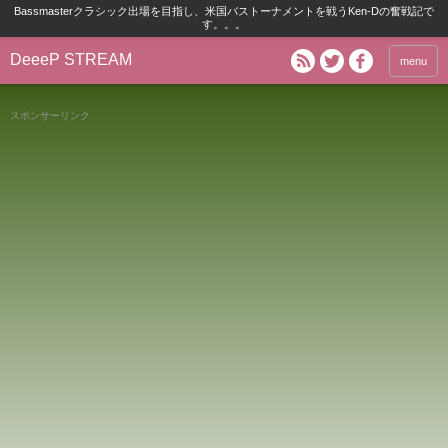
Bassmasterクラシック出場を目指し、米国バストーナメントを戦うKen-Dの奮戦記で
す。。。
DeeeP STREAM
menu
スポンサーリンク