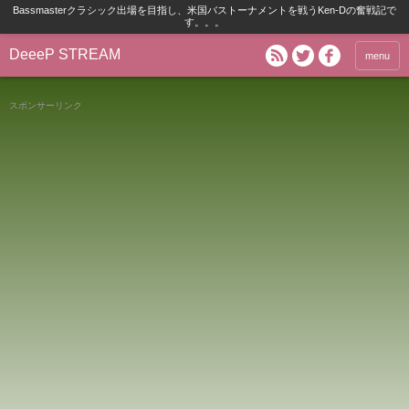
Bassmasterクラシック出場を目指し、米国バストーナメントを戦うKen-Dの奮戦記で
す。。。
DeeeP STREAM
menu
スポンサーリンク