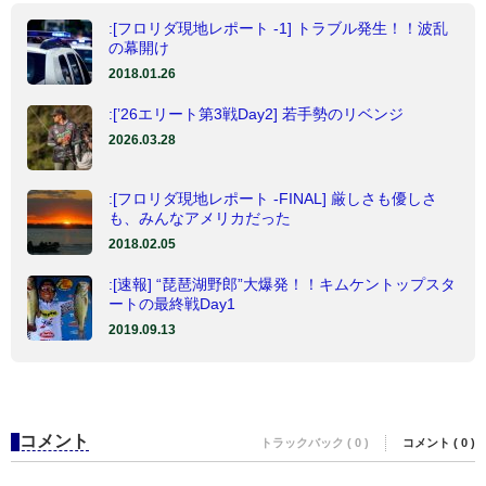
:[フロリダ現地レポート -1] トラブル発生！！波乱
の幕開け
2018.01.26
:[’26エリート第3戦Day2] 若手勢のリベンジ
2026.03.28
:[フロリダ現地レポート -FINAL] 厳しさも優しさ
も、みんなアメリカだった
2018.02.05
:[速報] “琵琶湖野郎”大爆発！！キムケントップスタ
ートの最終戦Day1
2019.09.13
コメント
トラックバック ( 0 )
コメント ( 0 )