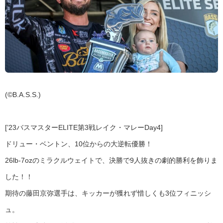
(©B.A.S.S.)
[’23バスマスターELITE第3戦レイク・マレーDay4]
ドリュー・ベントン、10位からの大逆転優勝！
26lb-7ozのミラクルウェイトで、決勝で9人抜きの劇的勝利を飾りま
した！！
期待の藤田京弥選手は、キッカーが獲れず惜しくも3位フィニッシ
ュ。