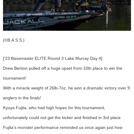
(©B.A.S.S.)
[’23 Bassmaster ELITE Round 3 Lake Murray Day 4]
Drew Benton pulled off a huge upset from 10th place to win the
tournament!
With a miracle weight of 26lb-7oz, he won a dramatic victory over 9
anglers in the finals!
Kyoya Fujita, who had high hopes for this tournament,
unfortunately could not get the kicker and finished in 3rd place.
Fujita’s monster performance reminded us once again just how