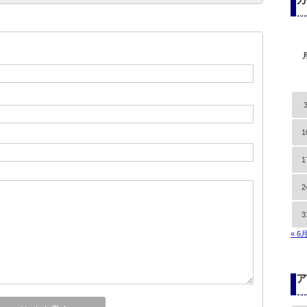
1
1
2
3
« 6
ア