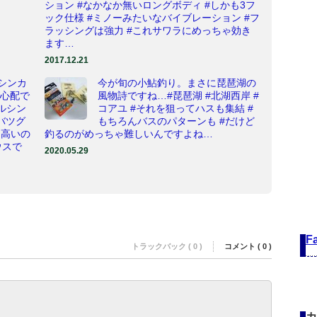
ション #なかなか無いロングボディ #しかも3フ
ック仕様 #ミノーみたいなバイブレーション #フ
ラッシングは強力 #これサワラにめっちゃ効き
ます…
2017.12.21
シンカ
今が旬の小鮎釣り。まさに琵琶湖の
が心配で
風物詩ですね…#琵琶湖 #北湖西岸 #
イルシン
コアユ #それを狙ってハスも集結 #
バツグ
もちろんバスのパターンも #だけど
と高いの
釣るのがめっちゃ難しいんですよね…
ウスで
2020.05.29
F
トラックバック ( 0 )
コメント ( 0 )
カ