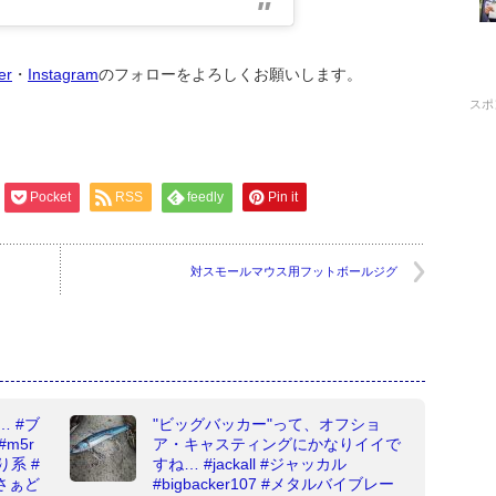
ter
・
Instagram
のフォローをよろしくお願いします。
スポ
Pocket
RSS
feedly
Pin it
対スモールマウス用フットボールジグ
 #ブ
"ビッグバッカー"って、オフショ
#m5r
ア・キャスティングにかなりイイで
鳥り系 #
すね… #jackall #ジャッカル
さぁど
#bigbacker107 #メタルバイブレー