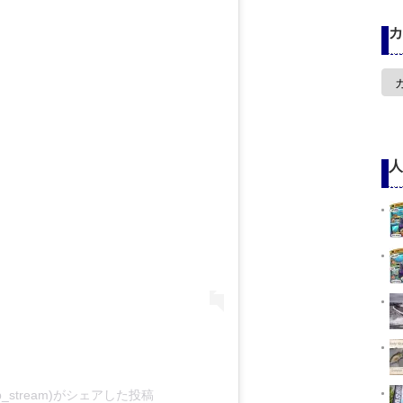
カ
カ
テ
ゴ
リ
ー
人
p_stream)がシェアした投稿