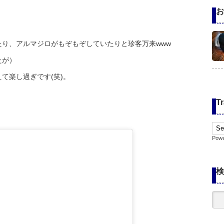
お
り、アルマジロがもぞもぞしていたりと珍客万来www
たが）
て楽し過ぎです(笑)。
Tr
Pow
検