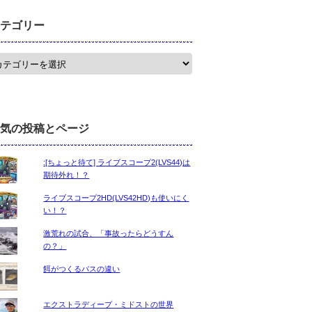
テゴリー
気の投稿とページ
:[ちょっと待て] ライブスコープ2(LVS44)は
期待外れ！？
ライブスコープ2HD(LVS42HD)も使いにく
い！？
激荒れの試合、「事故ったらどうすん
の？」
餌がつくるバスの違い
エクストラディープ・ミドストの世界