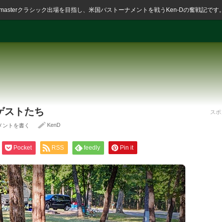
ssmasterクラシック出場を目指し、米国バストーナメントを戦うKen-Dの奮戦記です
ゲストたち
スポ
KenD
メントを書く
Pocket
RSS
feedly
Pin it