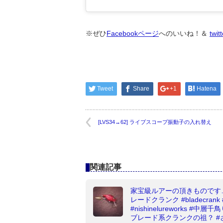
※ぜひ
Facebookページ
へのいいね！＆
twit
Tweet
Share
+1
Hatena
[LVS34→62] ライブスコープ振動子の入れ替え
関連記事
家宝級ルアーの頂きものです…
レードクランク #bladecrank 
#nishinelureworks #中層千
ブレード系クランクの祖？ #