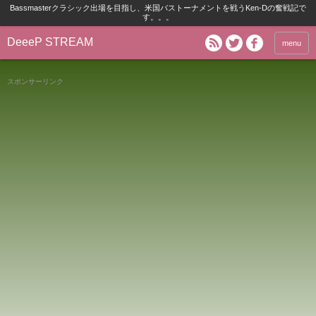
Bassmasterクラシック出場を目指し、米国バストーナメントを戦うKen-Dの奮戦記で
す。。。
DeeeP STREAM
menu
スポンサーリンク