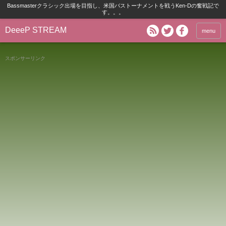
Bassmasterクラシック出場を目指し、米国バストーナメントを戦うKen-Dの奮戦記で
す。。。
DeeeP STREAM
menu
スポンサーリンク