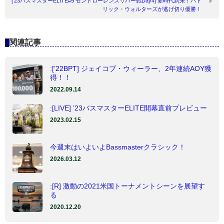
[’23バスマスターELITE#9 セントローレンスリバー戦Day4] 新時代到来！パト
リック・ウォルターズが逃げ切り優勝！
関連記事
:[’22BPT] ジェイコブ・ウィーラー、2年連続AOY獲
得！！
2022.09.14
:[LIVE] ’23バスマスターELITE開幕直前プレビュー
2023.02.15
今週末はいよいよBassmasterクラシック！
2026.03.12
:[R] 激動の2021米国トーナメントシーンを展望す
る
2020.12.20