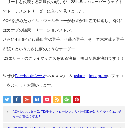
エリートを代表する新世代の旗手が、28lb-5ozのスーパーウェイト
でトーナメントリーダーに立って見せました。
AOYを決めたカイル・ウェルチャーがわずか1lb差で猛追し、3位に
はカナダの強豪コリー・ジョンストン。
さらに4,5,6位には藤田京弥選手、伊藤巧選手、そして木村建太選手
が続くというまさに夢のようなオーダー！
’23エリートのクライマックスを飾る決勝、明日が最終決戦です！！
※ぜひ
Facebookページ
へのいいね！＆
twitter
・
Instagram
のフォロ
ーをよろしくお願いします。
[’23バスマスターELITE#9 セントローレンスリバー戦Day2] カイル・ウェルチ
ャーが首位に浮上！