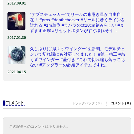
2017.09.01
"デプスチェッカー"でリールの糸巻き量が自由自
在！ #prox #depthchecker #リールに巻くラインを
計れる #1m単位 #ラパラのは10cm刻みらしい #ま
ずまず正確 #リセットボタンがすぐ壊れそう…
2017.01.30
久しぶりに”糸くずワインダー”を新調。モデルチェ
ンジで切れ端にも対応してました！ #第一精工 #糸
くずワインダー #蓋付き #これで切れ端も落っこち
ない #アングラーの必須アイテムですね…
2021.04.15
コメント
トラックバック ( 0 )
コメント ( 0 )
この記事へのコメントはありません。