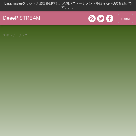
Bassmasterクラシック出場を目指し、米国バストーナメントを戦うKen-Dの奮戦記で
す。。。
DeeeP STREAM
menu
スポンサーリンク