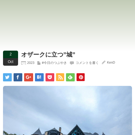
オザークに立つ”城”
2
Oct
KenD
2023
#今日のつぶやき
コメントを書く