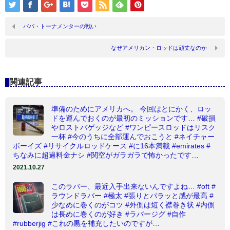
パパ・トーナメンターの戦い
なぜアメリカン・ロッドは頑丈なのか
関連記事
準備のためにアメリカへ。 今回はとにかく、ロッ
ドを運んでおくのが最初のミッションです… #破損
やロストバゲッジなど #ワンピースロッドはリスク
一杯 #今のうちに全部運んでおこうと #ネイチャー
ボーイズ #リサイクルロッドケース #に16本満載 #emirates #
ちなみに超過料金ナシ #関空がガラガラで怖かったです…
2021.10.27
このラバー、最近入手出来ないんですよね… #oft #
ラウンドラバー #極太 #張りとパラッと感が最高 #
少なめに巻くのがコツ #外側は短く襟巻き状 #内側
は長めに巻くのが好き #ラバージグ #自作
#rubberjig #これの黒を補充したいのですが…