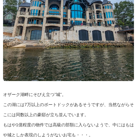
オザーク湖畔にそびえ立つ”城”。
この湖には7万以上のボートドックがあるそうですが、当然ながらそ
こには同数以上の豪邸が立ち並んでいます。
もはや1億程度の物件では高級の部類に入らないようで、中にはもは
や城としか表現のしようがないお宅も・・・。