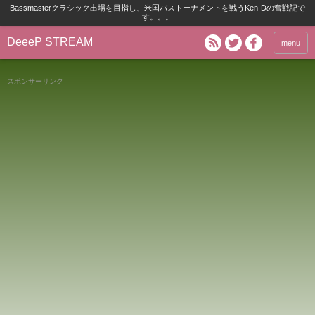
Bassmasterクラシック出場を目指し、米国バストーナメントを戦うKen-Dの奮戦記で
す。。。
DeeeP STREAM
menu
スポンサーリンク