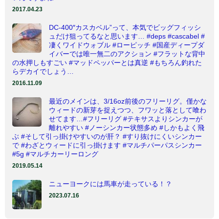
2017.04.23
DC-400″カスカベル”って、本気でビッグフィッシ
ュだけ狙ってるなと思います… #deps #cascabel #
凄くワイドウォブル #ローピッチ #国産ディープダ
イバーでは唯一無二のアクション #フラットな背中
の水押しもすごい #マッドペッパーとは真逆 #もちろん釣れた
らデカイでしょう…
2016.11.09
最近のメインは、3/16oz前後のフリーリグ。僅かな
ウィードの新芽を捉えつつ、フワッと落として喰わ
せてます…#フリーリグ #テキサスよりシンカーが
離れやすい #ノーシンカー状態多め #しかもよく飛
ぶ #そして引っ掛けやすいのが肝？ #すり抜けにくいシンカー
で #わざとウィードに引っ掛けます #マルチパーパスシンカー
#5g #マルチカーリーロング
2019.05.14
ニューヨークには馬車が走っている！？
2023.07.16