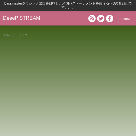
Bassmasterクラシック出場を目指し、米国バストーナメントを戦うKen-Dの奮戦記で
す。。。
DeeeP STREAM
menu
スポンサーリンク