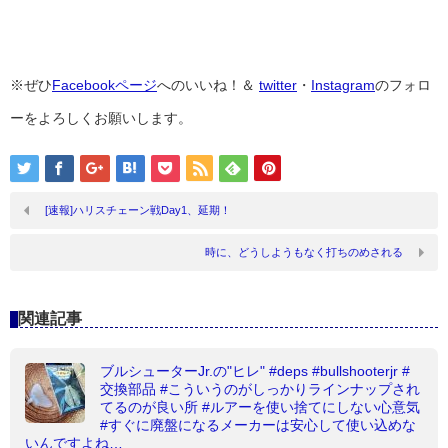
※ぜひ
Facebookページ
へのいいね！＆
twitter
・
Instagram
のフォロ
ーをよろしくお願いします。
[速報]ハリスチェーン戦Day1、延期！
時に、どうしようもなく打ちのめされる
関連記事
ブルシューターJr.の"ヒレ" #deps #bullshooterjr #
交換部品 #こういうのがしっかりラインナップされ
てるのが良い所 #ルアーを使い捨てにしない心意気
#すぐに廃盤になるメーカーは安心して使い込めな
いんですよね…