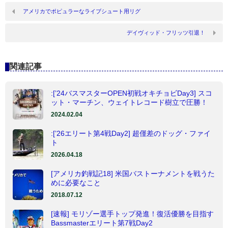
アメリカでポピュラーなライブシュート用リグ
デイヴィッド・フリッツ引退！
関連記事
:[’24バスマスターOPEN初戦オキチョビDay3] スコ
ット・マーチン、ウェイトレコード樹立で圧勝！
2024.02.04
:[’26エリート第4戦Day2] 超僅差のドッグ・ファイ
ト
2026.04.18
[アメリカ釣戦記18] 米国バストーナメントを戦うた
めに必要なこと
2018.07.12
[速報] モリゾー選手トップ発進！復活優勝を目指す
Bassmasterエリート第7戦Day2