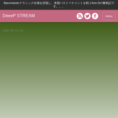
Bassmasterクラシック出場を目指し、米国バストーナメントを戦うKen-Dの奮戦記で
す。。。
DeeeP STREAM
menu
スポンサーリンク