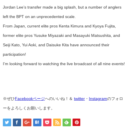
Jordan Lee’s transfer made a big splash, but a number of anglers
left the BPT on an unprecedented scale.
From Japan, current elite pros Kenta Kimura and Kyoya Fujita,
former elite pros Yusuke Miyazaki and Masayuki Matsushita, and
Seiji Kato, Yui Aoki, and Daisuke Kita have announced their
participation!
I’m looking forward to watching the live broadcast of all nine events!
※ぜひ
Facebookページ
へのいいね！＆
twitter
・
Instagram
のフォロ
ーをよろしくお願いします。