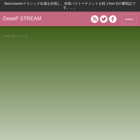
Bassmasterクラシック出場を目指し、米国バストーナメントを戦うKen-Dの奮戦記で
す。。。
DeeeP STREAM
menu
スポンサーリンク