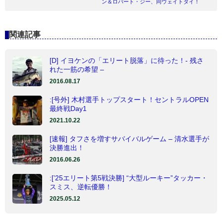
ン＆ロバート・ジー、同ウェイトタイ！
関連記事
[D] イヨケンの「エリート脱落」に待った！- 残さ
れた一筋の希望 –
2016.08.17
:[号外] 木村選手トップスタート！セントラルOPEN
最終戦Day1
2021.10.22
[速報] タフさを増すサバイバルゲーム – 清水選手が
決勝進出！
2016.06.26
:[’25エリート第5戦決勝] “大型ルーキー”タッカー・
スミス、逆転優勝！
2025.05.12