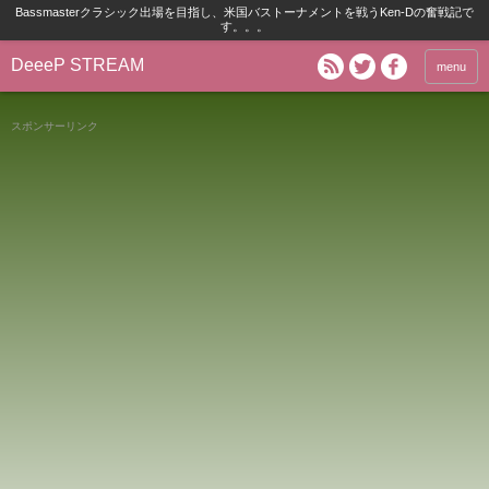
Bassmasterクラシック出場を目指し、米国バストーナメントを戦うKen-Dの奮戦記で
す。。。
DeeeP STREAM
menu
スポンサーリンク