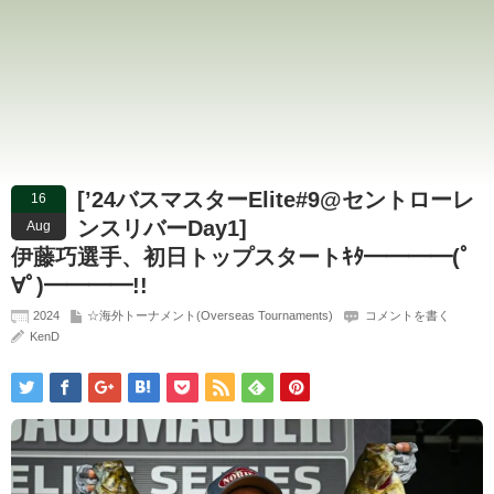
[’24バスマスターElite#9@セントローレ
16
ンスリバーDay1]
Aug
伊藤巧選手、初日トップスタートｷﾀ━━━━(ﾟ
∀ﾟ)━━━━!!
2024
☆海外トーナメント(Overseas Tournaments)
コメントを書く
KenD