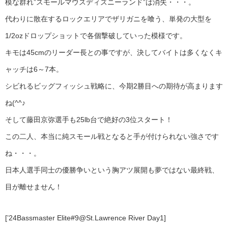
模な群れ”スモールマウスディズニーランド”は消失・・・。
代わりに散在するロックエリアでザリガニを喰う、単発の大型を
1/2ozドロップショットで各個撃破していった模様です。
キモは45cmのリーダー長との事ですが、決してバイトは多くなくキ
ャッチは6～7本。
シビれるビッグフィッシュ戦略に、今期2勝目への期待が高まります
ね(^^♪
そして藤田京弥選手も25lb台で絶好の3位スタート！
この二人、本当に純スモール戦となると手が付けられない強さです
ね・・・。
日本人選手同士の優勝争いという胸アツ展開も夢ではない最終戦、
目が離せません！
[’24Bassmaster Elite#9@St.Lawrence River Day1]