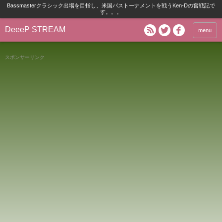
Bassmasterクラシック出場を目指し、米国バストーナメントを戦うKen-Dの奮戦記で
す。。。
DeeeP STREAM
menu
スポンサーリンク