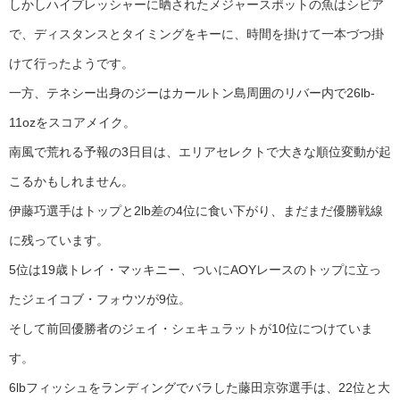
しかしハイプレッシャーに晒されたメジャースポットの魚はシビア
で、ディスタンスとタイミングをキーに、時間を掛けて一本づつ掛
けて行ったようです。
一方、テネシー出身のジーはカールトン島周囲のリバー内で26lb-
11ozをスコアメイク。
南風で荒れる予報の3日目は、エリアセレクトで大きな順位変動が起
こるかもしれません。
伊藤巧選手はトップと2lb差の4位に食い下がり、まだまだ優勝戦線
に残っています。
5位は19歳トレイ・マッキニー、ついにAOYレースのトップに立っ
たジェイコブ・フォウツが9位。
そして前回優勝者のジェイ・シェキュラットが10位につけていま
す。
6lbフィッシュをランディングでバラした藤田京弥選手は、22位と大