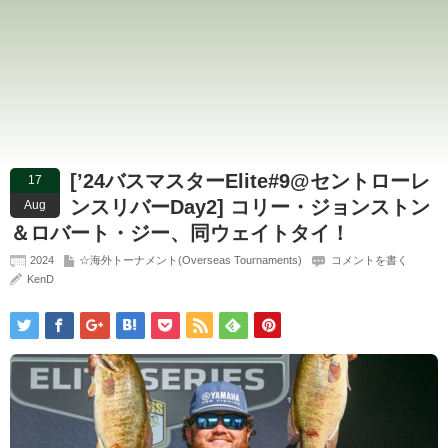
[’24バスマスターElite#9@セントローレ
17
ンスリバーDay2] コリー・ジョンストン
Aug
＆ロバート・ジー、同ウェイトタイ！
2024
☆海外トーナメント(Overseas Tournaments)
コメントを書く
KenD