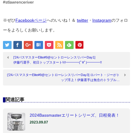
#stlawrenceriver
※ぜひ
Facebookページ
へのいいね！＆
twitter
・
Instagram
のフォロ
ーをよろしくお願いします。
[’24バスマスターElite#9@セントローレンスリバーDay1]
伊藤巧選手、初日トップスタートｷﾀ━━━━(ﾟ∀ﾟ)━━━━!!
:[’24バスマスターElite#9@セントローレンスリバーDay3] ロバート・ジーがト
ップ浮上！伊藤選手は無念のトラブル…
関連記事
2024Bassmasterエリートシリーズ、日程発表！
2023.09.07