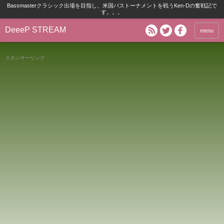
Bassmasterクラシック出場を目指し、米国バストーナメントを戦うKen-Dの奮戦記で
す。。。
DeeeP STREAM
menu
スポンサーリンク