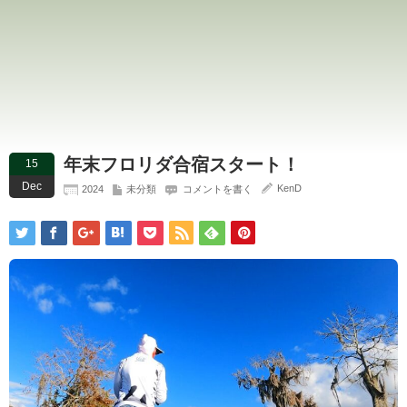
年末フロリダ合宿スタート！
15
Dec
KenD
2024
未分類
コメントを書く