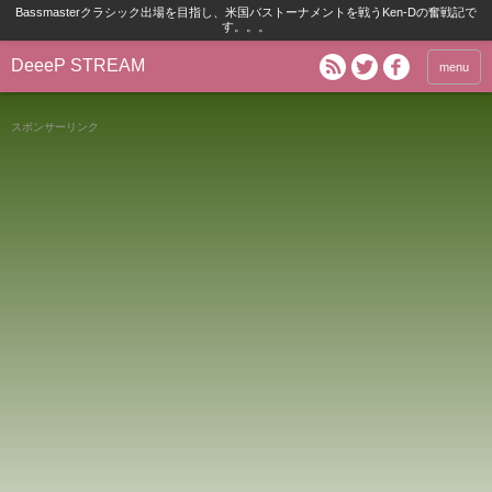
Bassmasterクラシック出場を目指し、米国バストーナメントを戦うKen-Dの奮戦記で
す。。。
DeeeP STREAM
menu
スポンサーリンク