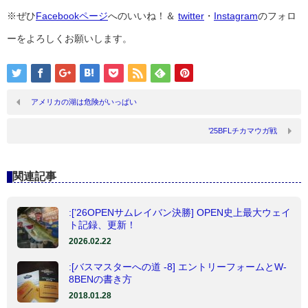
※ぜひ
Facebookページ
へのいいね！＆
twitter
・
Instagram
のフォロ
ーをよろしくお願いします。
アメリカの湖は危険がいっぱい
’25BFLチカマウガ戦
関連記事
:[’26OPENサムレイバン決勝] OPEN史上最大ウェイ
ト記録、更新！
2026.02.22
:[バスマスターへの道 -8] エントリーフォームとW-
8BENの書き方
2018.01.28