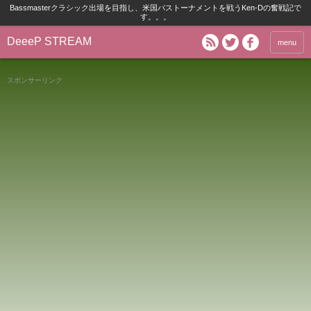
Bassmasterクラシック出場を目指し、米国バストーナメントを戦うKen-Dの奮戦記で
す。。。
DeeeP STREAM
menu
スポンサーリンク