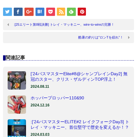
:[25エリート第8戦決勝] トレイ・マッキニー、wire-to-wireの完勝！
酷暑の釣りは”ロンTを絞れ”！
関連記事
[’24バスマスターElite#8@シャンプレインDay2] 無
冠のスター、クリス・ザルディンTOP浮上！
2024.08.11
ホッパープロッパー110&90
2024.12.16
:[’24バスマスターELITE#2 レイクフォークDay3] ト
レイ・マッキニー、首位堅守で歴史を変えるか！？
2024.03.03