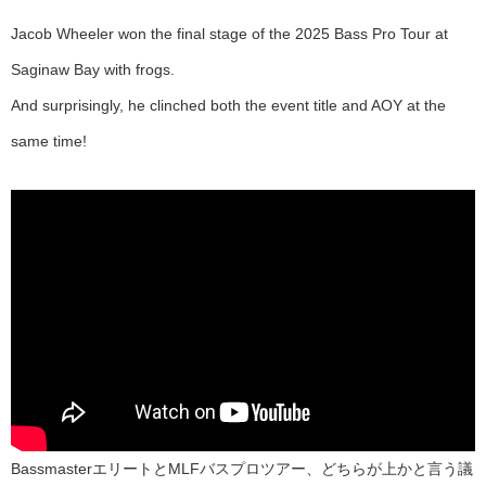
Jacob Wheeler won the final stage of the 2025 Bass Pro Tour at
Saginaw Bay with frogs.
And surprisingly, he clinched both the event title and AOY at the
same time!
BassmasterエリートとMLFバスプロツアー、どちらが上かと言う議