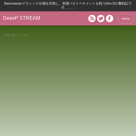
Bassmasterクラシック出場を目指し、米国バストーナメントを戦うKen-Dの奮戦記で
す。。。
DeeeP STREAM
menu
スポンサーリンク