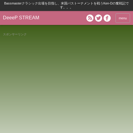
Bassmasterクラシック出場を目指し、米国バストーナメントを戦うKen-Dの奮戦記で
す。。。
DeeeP STREAM
menu
スポンサーリンク