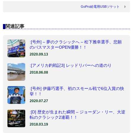
GoPro給電用USBソケット
関連記事
:[号外] – 夢のクラシックへ – 松下雅幸選手、悲願
のバスマスターOPEN優勝！！
2020.09.13
:[アメリカ釣戦記3] レッドリバーへの道のり
2018.06.08
:[号外] 伊藤巧選手、初のスモール戦で6位入賞の快
挙！！
2020.07.27
:[D] 歴史が生まれた瞬間 – ジョーダン・リー、大逆
転のクラシック2連覇！！
2018.03.19