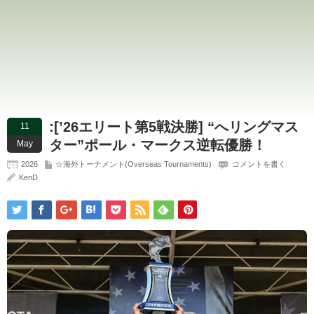
:[’26エリート第5戦決勝] “へリングマス
11
ター”ポール・マークス逆転優勝！
May
2026
☆海外トーナメント(Overseas Tournaments)
コメントを書く
KenD