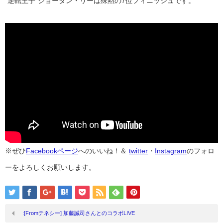
“逆転王子”ジョーダン・リーは殊勲の7位フィニッシュです。
※ぜひ
Facebookページ
へのいいね！＆
twitter
・
Instagram
のフォロ
ーをよろしくお願いします。
:[Fromテネシー] 加藤誠司さんとのコラボLIVE