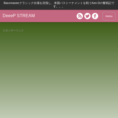
Bassmasterクラシック出場を目指し、米国バストーナメントを戦うKen-Dの奮戦記で
す。。。
DeeeP STREAM
menu
スポンサーリンク