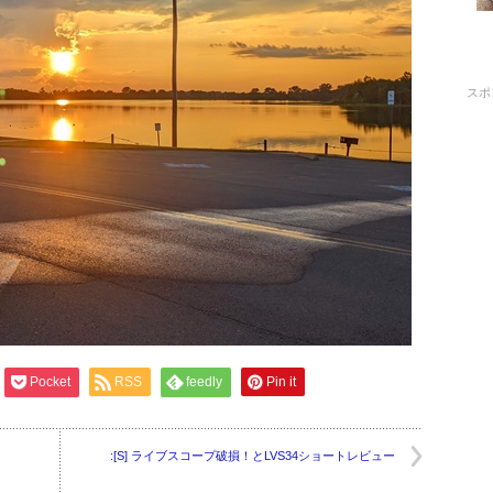
スポ
Pocket
RSS
feedly
Pin it
:[S] ライブスコープ破損！とLVS34ショートレビュー