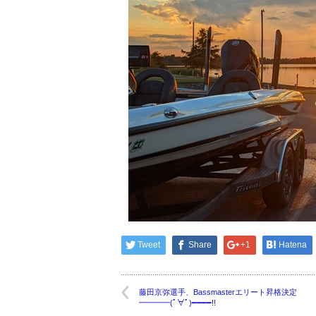
Tweet
Share
+1
Hatena
藤田京弥選手、Bassmasterエリート昇格決定
━━━━(ﾟ∀ﾟ)━━━━!!