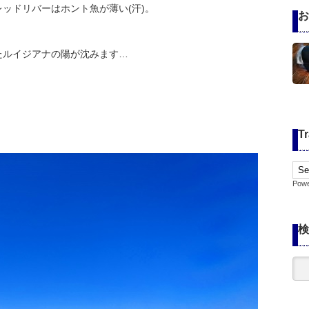
ッドリバーはホント魚が薄い(汗)。
お
たルイジアナの陽が沈みます…
Tr
Pow
検