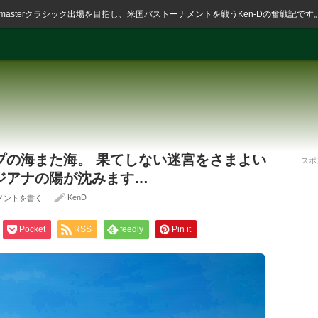
ssmasterクラシック出場を目指し、米国バストーナメントを戦うKen-Dの奮戦記です
プの海また海。 果てしない迷宮をさまよい
スポ
ジアナの陽が沈みます…
KenD
メントを書く
Pocket
RSS
feedly
Pin it