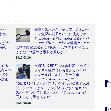
ーっ
都市ガス用ガスキャップ、これガー
よね…
ミン魚探の端子カバーに使えるか
も… #garmin #fishfinder #端子カバ
ターンが大
ー #サビ防止に #大小2種類 #13mm
が短い
は本体の電源端子に #9.5mmは本体側端子に合
…
うかな？ #意外と素材が柔らかい
2017.03.10
マが起
早速”SLX BFS”の体重測定。 ベイト
琶湖 #バ
フィネス機の命とも言えるシャロー
 #ク
スプールは…あれ、意外と重い
#詳細
ぞ？？？ #shimano #シマノ
F
#SLXBFS #しかもベアリング無しの状態で #16
アルデバランはベアリング込みでも7.7g #グリ
スが一杯ついているとはいえ #これはちょっと
不安になる重さですね…
2021.05.06
カ