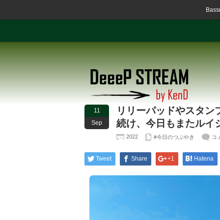
Ba
リリーパッドやスタン
11
続け、今日もまたルイ
Sep
2022
#今日のつぶやき
コ
Tweet
Share
+1
Hatena