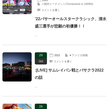
☆国内トーナメント(Tornaments in JAPAN)
コメントを書く
’22バサーオールスタークラシック、清水
盛三選手が悲願の初優勝！！
…
29
2022
▼アメリカ情報
Oct
コメントを書く
:[LIVE] サムレイバン戦とバサクラ2022
の話
…
28