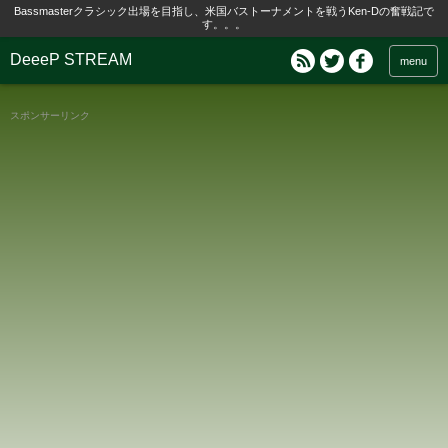
Bassmasterクラシック出場を目指し、米国バストーナメントを戦うKen-Dの奮戦記で
す。。。
DeeeP STREAM
menu
スポンサーリンク