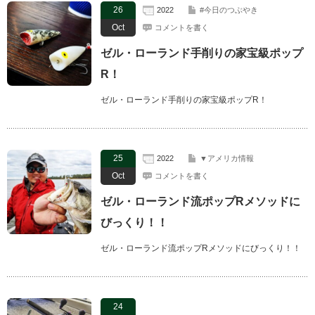
26
2022
#今日のつぶやき
Oct
コメントを書く
ゼル・ローランド手削りの家宝級ポップ
R！
ゼル・ローランド手削りの家宝級ポップR！
25
2022
▼アメリカ情報
Oct
コメントを書く
ゼル・ローランド流ポップRメソッドに
びっくり！！
ゼル・ローランド流ポップRメソッドにびっくり！！
24