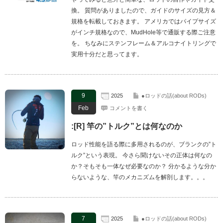
換。 質問がありましたので、ガイドのサイズの見方＆
規格を転載しておきます。 アメリカではパイプサイズ
がインチ規格なので、MudHole等で通販する際ご注意
を。 ちなみにステンフレーム＆アルコナイトリングで
実用十分だと思ってます。
9
2025
●ロッドの話(about RODs)
Feb
コメントを書く
:[R] 竿の”トルク”とは何なのか
ロッド性能を語る際に多用されるのが、ブランクの”ト
ルク”という表現。 今さら聞けないその正体は何なの
か？そもそも一体なぜ必要なのか？ 分かるような分か
らないような、竿のメカニズムを解剖します。。。
7
2025
●ロッドの話(about RODs)