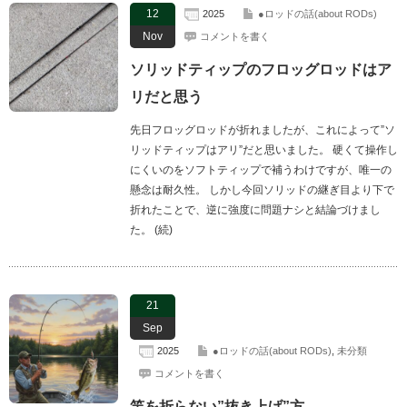
12
2025
●ロッドの話(about RODs)
Nov
コメントを書く
ソリッドティップのフロッグロッドはア
リだと思う
先日フロッグロッドが折れましたが、これによって”ソ
リッドティップはアリ”だと思いました。 硬くて操作し
にくいのをソフトティップで補うわけですが、唯一の
懸念は耐久性。 しかし今回ソリッドの継ぎ目より下で
折れたことで、逆に強度に問題ナシと結論づけまし
た。 (続)
21
Sep
2025
●ロッドの話(about RODs)
,
未分類
コメントを書く
竿を折らない”抜き上げ”方