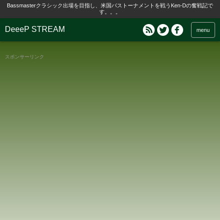
Bassmasterクラシック出場を目指し、米国バストーナメントを戦うKen-Dの奮戦記で
す。。。
DeeeP STREAM
menu
スポンサーリンク