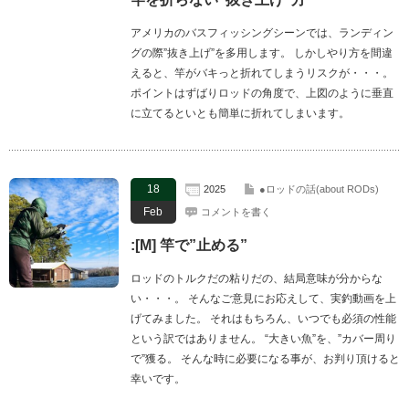
アメリカのバスフィッシングシーンでは、ランディン
グの際”抜き上げ”を多用します。 しかしやり方を間違
えると、竿がバキっと折れてしまうリスクが・・・。
ポイントはずばりロッドの角度で、上図のように垂直
に立てるといとも簡単に折れてしまいます。
18
2025
●ロッドの話(about RODs)
Feb
コメントを書く
:[M] 竿で”止める”
ロッドのトルクだの粘りだの、結局意味が分からな
い・・・。 そんなご意見にお応えして、実釣動画を上
げてみました。 それはもちろん、いつでも必須の性能
という訳ではありません。 “大きい魚”を、”カバー周り
で”獲る。 そんな時に必要になる事が、お判り頂けると
幸いです。