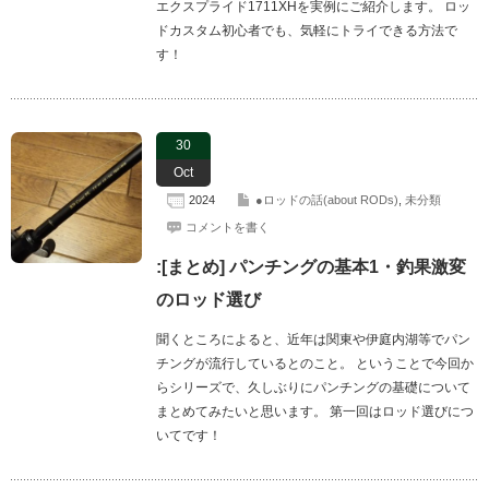
エクスプライド1711XHを実例にご紹介します。 ロッ
ドカスタム初心者でも、気軽にトライできる方法で
す！
30
Oct
2024
●ロッドの話(about RODs)
,
未分類
コメントを書く
:[まとめ] パンチングの基本1・釣果激変
のロッド選び
聞くところによると、近年は関東や伊庭内湖等でパン
チングが流行しているとのこと。 ということで今回か
らシリーズで、久しぶりにパンチングの基礎について
まとめてみたいと思います。 第一回はロッド選びにつ
いてです！