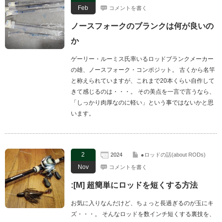
Feb
コメントを書く
ノースフォークのブランクは何が良いの
か
ゲーリー・ルーミス氏率いるロッドブランクメーカー
の雄、ノースフォーク・コンポジット。 古くから名竿
と称えられていますが、これまで20本くらい自作して
きて感じるのは・・・。 その美点を一言で言うなら、
「しっかり肉厚なのに軽い」という事ではないかと思
います。
2
2024
●ロッドの話(about RODs)
Nov
コメントを書く
:[M] 超簡単にロッドを短くする方法
お気に入りなんだけど、ちょっと長過ぎるのが玉にキ
ズ・・・。 そんなロッドを数インチ短くする裏技を、