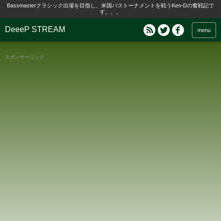
Bassmasterクラシック出場を目指し、米国バストーナメントを戦うKen-Dの奮戦記で
す。。。
DeeeP STREAM
menu
スポンサーリンク