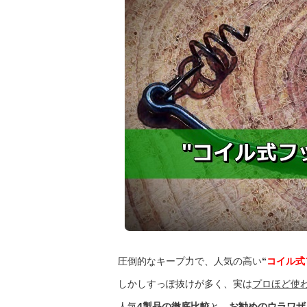
圧倒的なキープ力で、人気の高い
“
コイル式
しかしすっぽ抜けが多く、実は
プロほど使
人気
4製品の徹底比較
と、
お勧めのウラワザ