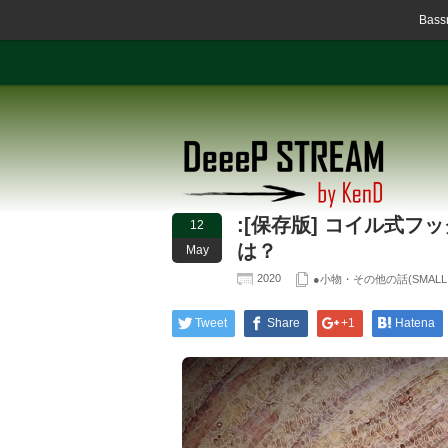
Ba
:[保存版] コイル式
12
は？
May
2020
●小物・その他の話(SMALL ART
Tweet
Share
+1
Hatena