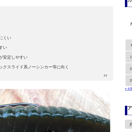
にくい
すい
が安定しやすい
1
バックスライド系ノーシンカー等に向く
1
2
« 4
ア
ア
ー
カ