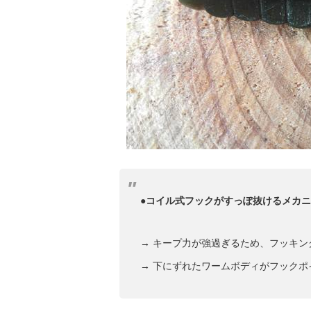
●コイル式フックがすっぽ抜けるメカ
→ キープ力が強過ぎるため、フッキ
→ 下にずれたワームボディがフック