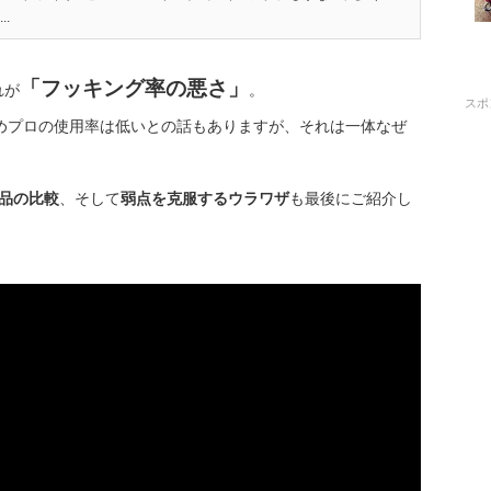
.
「フッキング率の悪さ」
れが
。
スポ
めプロの使用率は低いとの話もありますが、それは一体なぜ
製品の比較
、そして
弱点を克服するウラワザ
も最後にご紹介し