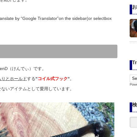
お
anslate by “Google Translator”on the sidebar(or selectbox
Tr
enD（けんでぃ）です。
ちりとホールド
する
“
コイル式フック
“
。
Pow
せないアイテムとして愛用しています。
検