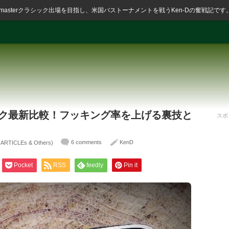
ssmasterクラシック出場を目指し、米国バストーナメントを戦うKen-Dの奮戦記です
フック最新比較！フッキング率を上げる裏技と
スポ
6 comments
KenD
ICLEs & Others)
Pocket
RSS
feedly
Pin it