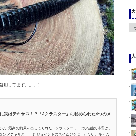
カ
カ
テ
ゴ
リ
ー
人
愛用してます。。。）
なのに実はテキサス！？「Jクラスター」に秘められた4つのメ
で、最高の釣果を出してくれた"Jクラスター"。 その性能の本質は、
ミングテキサス」！？ ジョイント式スイムジグにしかない、多くの