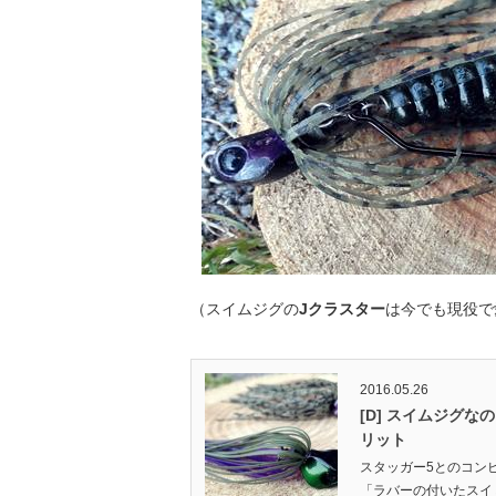
（スイムジグの
Jクラスター
は今でも現役で
2016.05.26
[D] スイムジグ
リット
スタッガー5とのコンビ
「ラバーの付いたスイ