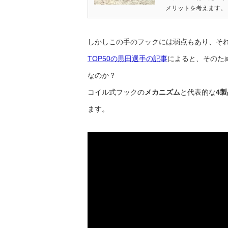
メリットを考えます。 ..
しかしこの手のフックには弱点もあり、そ
TOP50の黒田選手の記事
によると、そのた
なのか？
コイル式フックの
メカニズム
と代表的な
4
ます。