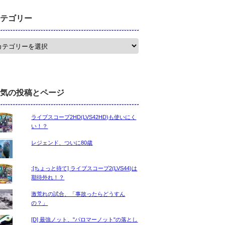
テゴリー
気の投稿とページ
ライブスコープ2HD(LVS42HD)も使いにく
い！？
レジェンド、ついに80歳
:[ちょっと待て] ライブスコープ2(LVS44)は
期待外れ！？
激荒れの試合、「事故ったらどうすん
の？」
[D] 最強ノット、"パロマーノット"の落とし