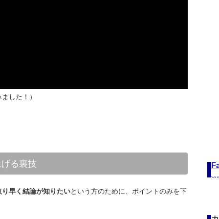
みました！）
上げる裏技
F
取り早く結論が知りたい
という方のために、ポイントのみを下
カ