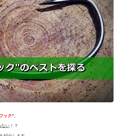
フック
“
。
わない
！？
を紹介します。