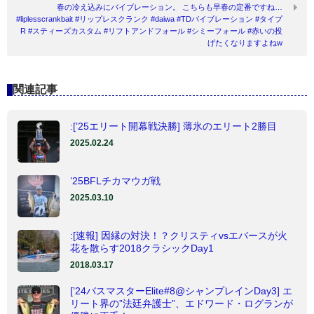
春の冷え込みにバイブレーション。 こちらも早春の定番ですね…
#liplesscrankbait #リップレスクランク #daiwa #TDバイブレーション #タイプ
R #スティーズカスタム #リフトアンドフォール #シミーフォール #赤いの投
げたくなりますよねw
関連記事
:[’25エリート開幕戦決勝] 薄氷のエリート2勝目
2025.02.24
’25BFLチカマウガ戦
2025.03.10
:[速報] 因縁の対決！？クリスティvsエバースが火
花を散らす2018クラシックDay1
2018.03.17
[’24バスマスターElite#8@シャンプレインDay3] エ
リート界の”法廷弁護士”、エドワード・ログランが