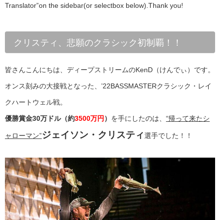
Translator”on the sidebar(or selectbox below).Thank you!
クリスティ、悲願のクラシック初制覇！！
皆さんこんにちは、ディープストリームのKenD（けんでぃ）です。
オンス刻みの大接戦となった、’22BASSMASTERクラシック・レイ
クハートウェル戦。
優勝賞金30万ドル（約
3500万円
）
を手にしたのは、
“帰って来たシ
ジェイソン・クリスティ
ャローマン”
選手でした！！