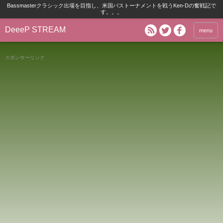
Bassmasterクラシック出場を目指し、米国バストーナメントを戦うKen-Dの奮戦記で
す。。。
DeeeP STREAM
menu
スポンサーリンク