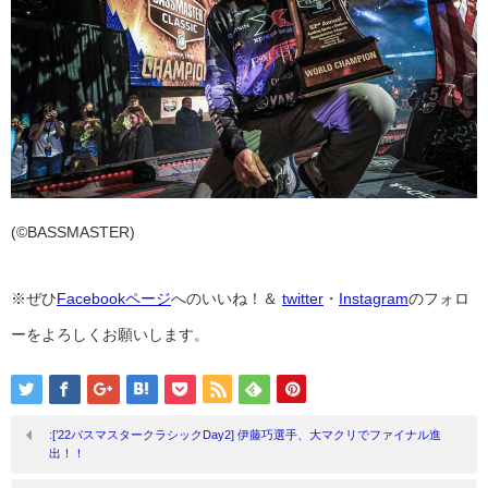
(©BASSMASTER)
※ぜひ
Facebookページ
へのいいね！＆
twitter
・
Instagram
のフォロ
ーをよろしくお願いします。
:[’22バスマスタークラシックDay2] 伊藤巧選手、大マクリでファイナル進
出！！