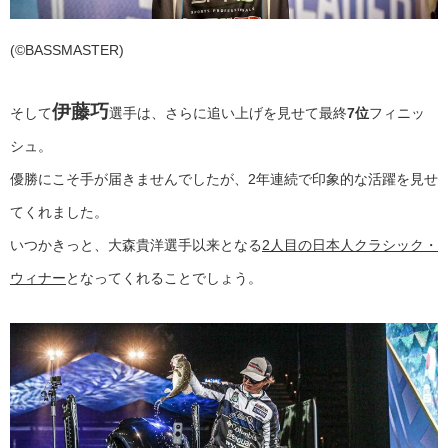
(©BASSMASTER)
伊藤巧
そして
選手は、さらに追い上げを見せて最終
7位
フィニッ
シュ。
優勝にこそ手が届きませんでしたが、2年連続で印象的な活躍を見せ
てくれました。
いつかきっと、大森貴洋選手以来となる
2人目の日本人クラシック・
ウィナー
となってくれることでしょう。