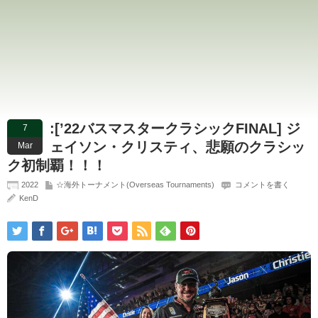
:[’22バスマスタークラシックFINAL] ジ
7
ェイソン・クリスティ、悲願のクラシッ
Mar
ク初制覇！！！
2022
☆海外トーナメント(Overseas Tournaments)
コメントを書く
KenD