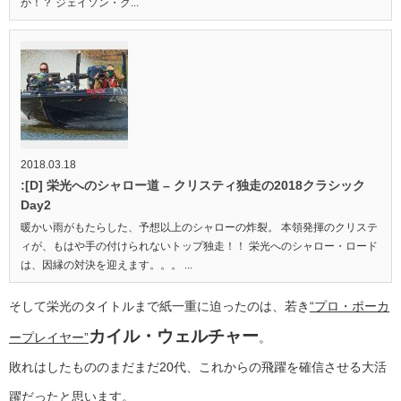
か！？ ジェイソン・ク...
2018.03.18
:[D] 栄光へのシャロー道 – クリスティ独走の2018クラシック
Day2
暖かい雨がもたらした、予想以上のシャローの炸裂。 本領発揮のクリステ
ィが、もはや手の付けられないトップ独走！！ 栄光へのシャロー・ロード
は、因縁の対決を迎えます。。。 ...
そして栄光のタイトルまで紙一重に迫ったのは、若き
“プロ・ポーカ
カイル・ウェルチャー
ープレイヤー”
。
敗れはしたもののまだまだ20代、これからの飛躍を確信させる大活
躍だったと思います。