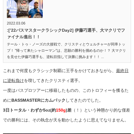
2022.03.06
:[’22バスマスタークラシックDay2] 伊藤巧選手、大マクリでフ
ァイナル進出！！
テール・トゥ・ノーズの大接戦で、クリスティとウェルチャーが同率トッ
プ！ "帰って来たシャローマン"は、悲願の勝利を掴めるのか！？ 大マクリ
を見せた伊藤巧選手も、逆転目指して決勝に挑みます！！ ...
これまで何度もクラシック制覇に王手をかけておきながら、
最終日
に逆転負け
を喫してきたクリスティ選手。
一度はバスプロツアーに移籍したものの、このトロフィーを獲るた
めに
BASSMASTERにカムバック
してきたのでした。
3日トータル・わずか5oz(約
150g
)差
（！）という神懸かり的な僅差
での勝利には、その執念が天を動かしたように思えてなりません。