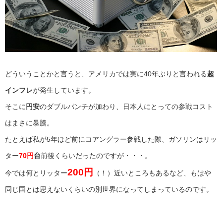
どういうことかと言うと、アメリカでは実に40年ぶりと言われる
超
インフレ
が発生しています。
そこに
円安
のダブルパンチが加わり、日本人にとっての参戦コスト
はまさに暴騰。
たとえば私が5年ほど前にコアングラー参戦した際、ガソリンはリッ
ター
70円
台
前後くらいだったのですが・・・。
200円
今では何とリッター
（！）近いところもあるなど、もはや
同じ国とは思えないくらいの別世界になってしまっているのです。