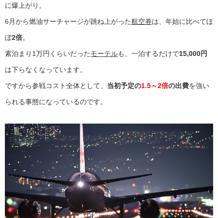
に爆上がり。
6月から燃油サーチャージが跳ね上がった
航空券
は、年始に比べてほ
ぼ
2倍
。
素泊まり1万円くらいだった
モーテル
も、一泊するだけで
15,000円
は下らなくなっています。
ですから参戦コスト全体として、
当初予定の
1.5～2倍
の出費
を強い
られる事態になっているのです。