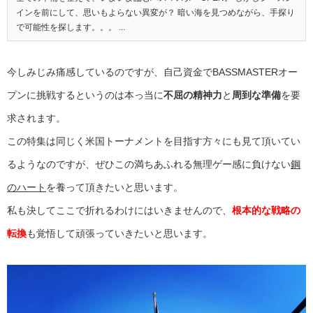
インを前にして、思いもよらない異変が？ 暗い海を見つめながら、手探り
で可能性を探します。。。 ...
今しみじみ痛感しているのですが、自己資金でBASSMASTERオー
プンに挑戦するというのは本っ当に
不屈の精神力
と
周到な準備
を要
求されます。
この特集は同じく米国トーナメントを目指す方々にも見て頂いてい
るようなのですが、ぜひこの満ちあふれる無理ゲー感に負けない
鋼
のハート
を養って頂きたいと思います。
私も決してここで折れるわけにはいきませんので、
根本的な戦略の
転換
も覚悟して頑張っていきたいと思います。