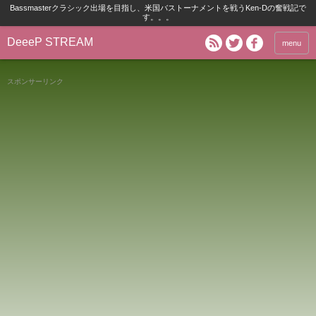
Bassmasterクラシック出場を目指し、米国バストーナメントを戦うKen-Dの奮戦記で
す。。。
DeeeP STREAM
menu
スポンサーリンク