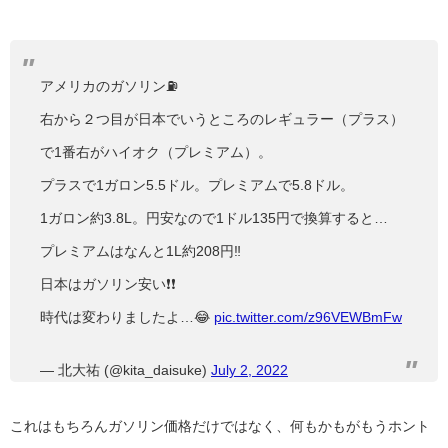
アメリカのガソリン⛽️
右から２つ目が日本でいうところのレギュラー（プラス）
で1番右がハイオク（プレミアム）。
プラスで1ガロン5.5ドル。プレミアムで5.8ドル。
1ガロン約3.8L。円安なので1ドル135円で換算すると…
プレミアムはなんと1L約208円‼️
日本はガソリン安い❗️❗️
時代は変わりましたよ…😂
pic.twitter.com/z96VEWBmFw
— 北大祐 (@kita_daisuke)
July 2, 2022
これはもちろんガソリン価格だけではなく、何もかもがもうホント