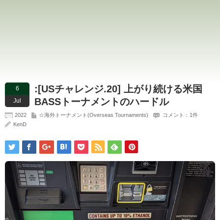
:[USチャレンジ.20] 上がり続ける米国
6
BASSトーナメントのハードル
Jul
2022
☆海外トーナメント(Overseas Tournaments)
コメント：1件
KenD