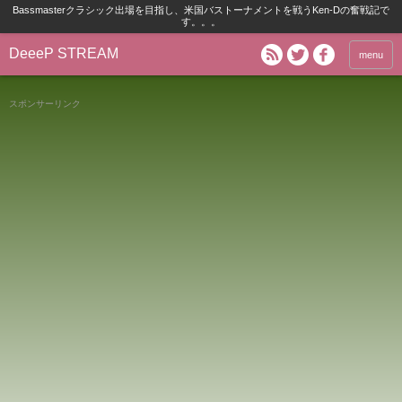
Bassmasterクラシック出場を目指し、米国バストーナメントを戦うKen-Dの奮戦記で
す。。。
DeeeP STREAM
menu
スポンサーリンク