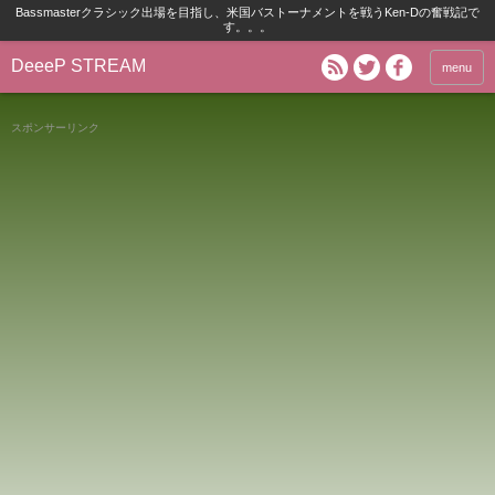
Bassmasterクラシック出場を目指し、米国バストーナメントを戦うKen-Dの奮戦記で
す。。。
DeeeP STREAM
menu
スポンサーリンク