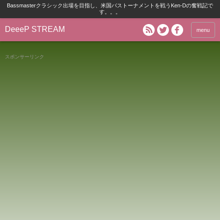
Bassmasterクラシック出場を目指し、米国バストーナメントを戦うKen-Dの奮戦記で
す。。。
DeeeP STREAM
menu
スポンサーリンク