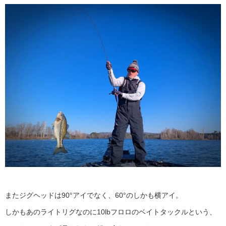
またジグヘッドは90°アイでなく、60°のしかも横アイ。
しかもあのライトリグなのに10lbフロロのベイトタックルという、