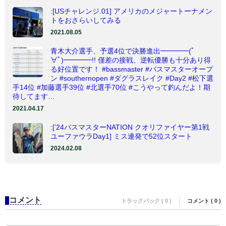
:[USチャレンジ.01] アメリカのメジャートーナメン
トをおさらいしてみる
2021.08.05
青木大介選手、予選4位で決勝進出━━━━(ﾟ
∀ﾟ)━━━━!! 僅差の接戦、逆転優勝も十分あり得
る好位置です！ #bassmaster #バスマスターオープ
ン #southernopen #ダグラスレイク #Day2 #松下選
手14位 #加藤選手39位 #北選手70位 #こうやって釣んだよ！期
待してます…
2021.04.17
:[’24バスマスターNATION クオリファイヤー​第1戦
ユーファウラDay1] ミス連発で52位スタート
2024.02.08
コメント
トラックバック ( 0 )
コメント ( 0 )