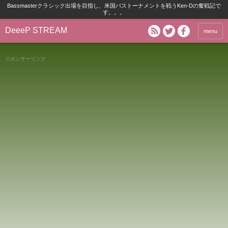
Bassmasterクラシック出場を目指し、米国バストーナメントを戦うKen-Dの奮戦記で
す。。。
DeeeP STREAM
menu
スポンサーリンク