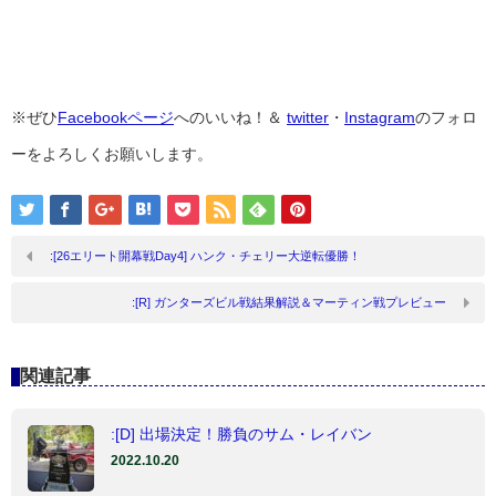
※ぜひ
Facebookページ
へのいいね！＆
twitter
・
Instagram
のフォロ
ーをよろしくお願いします。
:[26エリート開幕戦Day4] ハンク・チェリー大逆転優勝！
:[R] ガンターズビル戦結果解説＆マーティン戦プレビュー
関連記事
:[D] 出場決定！勝負のサム・レイバン
2022.10.20