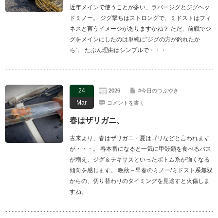
近年メインで使うことが多い、ラバージグとジグヘッ
ドミノー。 ジグ撃ちはストロングで、ミドストはフィ
ネスと言うイメージがありますかね？ ただ、前戦でジ
グをメインにしたのは単純に”ジグの方が釣れたか
ら”。 たぶん理由はシンプルで・・・
24
2026
#今日のつぶやき
Mar
コメントを書く
春はザリガニ、
古来より、春はザリガニ・夏はゴリなどと言われます
が・・・。 春本番になると一気に甲殻類を食べるバス
が増え、ジグ＆テキサスといったボトム系が強くなる
傾向を感じます。 晩秋～早春のミノー/ミドスト系無双
からの、切り替わりのタイミングを見逃すと火傷しま
すね。