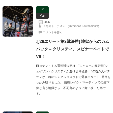
30
Mar
2026
☆海外トーナメント(Overseas Tournaments)
コメントを書く
:[’26エリート第3戦決勝] 地獄からのカム
バック – クリスティ、スピナーベイトで
V9！
Eliteテン・トム運河戦決勝は、”シャローの魔術師”ジ
ェイソン・クリスティが逃げ切り優勝！ 52歳の大ベテ
ランが、魂のシングルコロラドで見事エリート9勝目を
つかみ取りました。 前戦レイク・マーティンでの最下
位と言う地獄から、不死鳥のように舞い戻った形で
す。