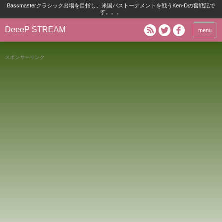
Bassmasterクラシック出場を目指し、米国バストーナメントを戦うKen-Dの奮戦記で
す。。。
DeeeP STREAM
menu
スポンサーリンク