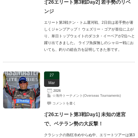
:[’26エリート第3戦Day2] 若手勢のリベ
ンジ
エリート第3戦テン・トム運河戦、2日目は若手勢が著
しくジャンプアップ！ ウェズリー・ゴアが首位に上が
り、単日トップウェイトのダコタ・イーベアが2位へと
躍り出てきました。 ライブ魚探無しのシャロー戦にお
いても、釣りの総合力を証明してきた形です。
27
Mar
2026
☆海外トーナメント(Overseas Tournaments)
コメントを書く
:[’26エリート第3戦Day1] 未知の迷宮
で、ベテラン勢の大反撃！
クラシックの熱狂冷めやらぬ中、エリートツアーは第3