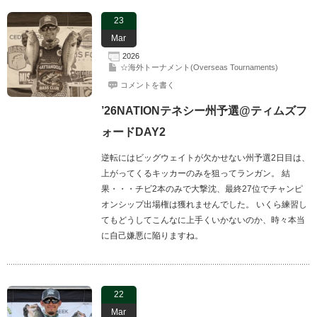
23
Mar
2026
☆海外トーナメント(Overseas Tournaments)
コメントを書く
’26NATIONテネシー州予選@ティムズフ
ォードDAY2
逆転にはビッグウェイトが欠かせない州予選2日目は、
上がってくるキッカーのみを狙ってランガン。 結
果・・・チビ2本のみで大撃沈、最終27位でチャンピ
オンシップ出場権は獲れませんでした。 いくら練習し
てもどうしてこんなに上手くいかないのか、時々本当
に自己嫌悪に陥りますね。
22
Mar