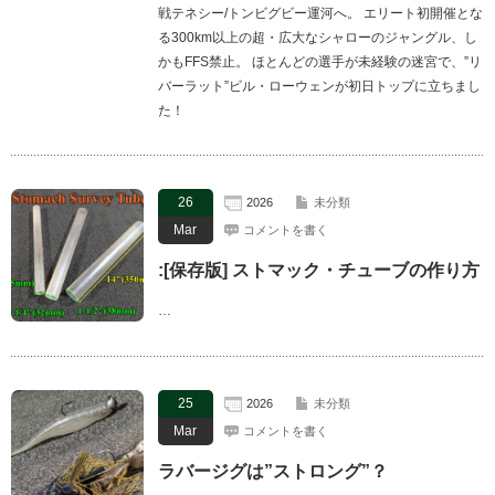
戦テネシー/トンビグビー運河へ。 エリート初開催とな
る300km以上の超・広大なシャローのジャングル、し
かもFFS禁止。 ほとんどの選手が未経験の迷宮で、”リ
バーラット”ビル・ローウェンが初日トップに立ちまし
た！
26
2026
未分類
Mar
コメントを書く
:[保存版] ストマック・チューブの作り方
…
25
2026
未分類
Mar
コメントを書く
ラバージグは”ストロング”？