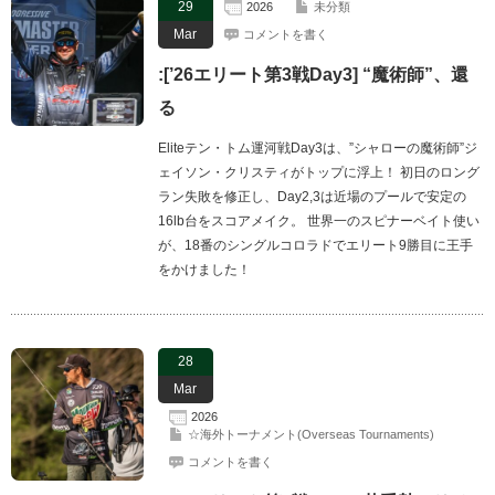
29
2026
未分類
Mar
コメントを書く
:[’26エリート第3戦Day3] “魔術師”、還
る
Eliteテン・トム運河戦Day3は、”シャローの魔術師”ジ
ェイソン・クリスティがトップに浮上！ 初日のロング
ラン失敗を修正し、Day2,3は近場のプールで安定の
16lb台をスコアメイク。 世界一のスピナーベイト使い
が、18番のシングルコロラドでエリート9勝目に王手
をかけました！
28
Mar
2026
☆海外トーナメント(Overseas Tournaments)
コメントを書く