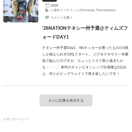
2026
☆海外トーナメント(Overseas Tournaments)
コメントを書く
’26NATIONテネシー州予選@ティムズフ
ォードDAY1
テネシー州予選Day1、4lbキッカーを獲ったものの4尾
しか揃えられず19位スタート。 ジグ＆テキサス一本勝
負で臨んだのですが、ちょっとリスク取り過ぎたか
も・・・。 来年のチャンピオンシップ出場権は2位以
上、何とかビッグウェイトで巻き返したいです！
さらに記事を表示する
スポンサーリンク