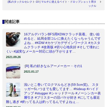
:[私のタックルセレクト-10-] マルチに使えるベイト・ドロップショット用タ
ックル
関連記事
16アルデバランBFS用KDWクラッチ装着。 使い始
めると、結局全部コレに換えたくなっちゃうんです
よね… #KDW #カケヅカデザインワークス #カスタ
ムクラッチ #改善版 #切り心地良好 #そして壊れに
くい #誠実なメーカー対応に頭が下がります…
2021.09.26
:[R] 私の好きなルアーメーカー・その1
2021.01.17
浅いとこ巻いてロクマルもどき(59.5cm笑)。 スタ
ッガー5いつまでも愛してます… #hideup #ハイド
アップ #stugger #シャッドテール #ノーシンカー表
層引き #ブリスターの旧パケが好き #にしても最近
難し過ぎ #釣ってる人は釣ってるんですよねぇ…