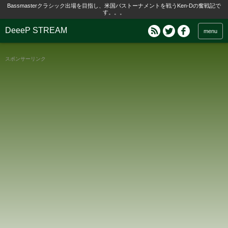
Bassmasterクラシック出場を目指し、米国バストーナメントを戦うKen-Dの奮戦記で
す。。。
DeeeP STREAM
menu
スポンサーリンク