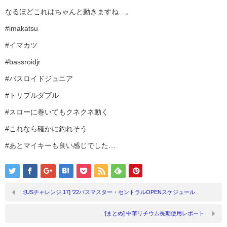
なるほどこれはちゃんと動きますね…。
#imakatsu
#イマカツ
#bassroidjr
#バスロイドジュニア
#トリプルダブル
#スローに巻いてもクネクネ動く
#これなら確かに釣れそう
#あとマイキーも良い感じでした…
:[USチャレンジ.17] ’22バスマスター・セントラルOPENスケジュール
:[まとめ] 中華リチウム長期使用レポート