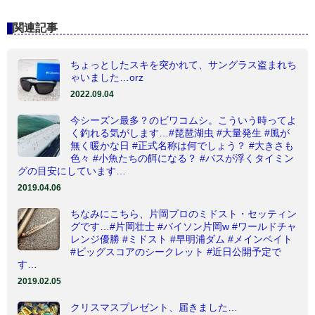
関連記事
ちょっとしたスキを突かれて、サングラス盗まれち
ゃいました…orz
2022.09.04
今シーズン最多？のビワコムシ。こういう時ってよ
く釣れる気がします…#琵琶湖虫 #大量発生 #風が
無く暖かな日 #正式名称は何でしょう？ #大きさも
色々 #小魚たちの餌になる？ #バスが浮くタイミン
グの目安にしています…
2019.04.06
ちなみにこちら、片岡プロのミドスト・セッティン
グです…#片岡壮士 #バイソン片岡w #ワールドチャ
レンジ優勝 #ミドスト #早明浦ダム #メインベイト
#ビッグスコアのシークレット #近日公開予定で
す…
2019.02.05
クリスマスプレゼント、届きました…