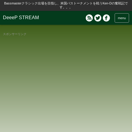
Bassmasterクラシック出場を目指し、米国バストーナメントを戦うKen-Dの奮戦記で
す。。。
DeeeP STREAM
menu
スポンサーリンク