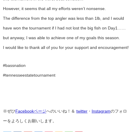
However, it seems that all my efforts weren’t nonsense.
The difference from the top angler was less than 1lb, and I would
have won the tournament if I had not lost the big fish on Day1……
but anyway, I was able to achieve one of my goals this season.
I would like to thank all of you for your support and encouragement!
#bassnation
#tennesseestatetournament
※ぜひ
Facebookページ
へのいいね！＆
twitter
・
Instagram
のフォロ
ーをよろしくお願いします。