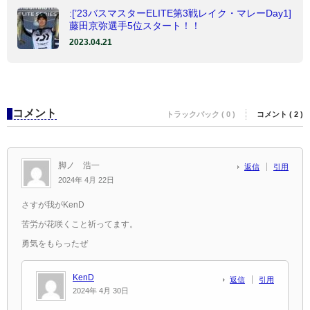
:[’23バスマスターELITE第3戦レイク・マレーDay1]
藤田京弥選手5位スタート！！
2023.04.21
コメント
トラックバック ( 0 )
コメント ( 2 )
脚ノ 浩一
返信
引用
2024年 4月 22日
さすが我がKenD
苦労が花咲くこと祈ってます。
勇気をもらったぜ
KenD
返信
引用
2024年 4月 30日