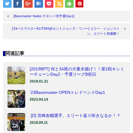
[Bassmaster Nation テネシー州予選Day1]
:[’24バスマスターELITE#4@セントジョンズ・リバー] コリー・ジョンスト
ン、エリート初優勝！
関連記事
[2019BPT] 何と34尾の大量水揚げ！！第1戦キシミ
ーチェーンDay2・予選リーグB初日
2019.01.31
’23Bassmaster OPENトレドベンドDay1
2023.04.14
:[D] 宮崎友輔選手、エリート返り咲きなるか！？
2018.09.11