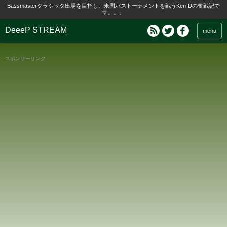
Bassmasterクラシック出場を目指し、米国バストーナメントを戦うKen-Dの奮戦記で
す。。。
DeeeP STREAM
menu
スポンサーリンク