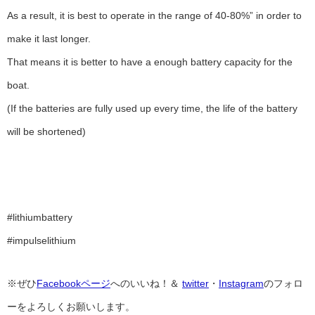
As a result, it is best to operate in the range of 40-80%” in order to
make it last longer.
That means it is better to have a enough battery capacity for the
boat.
(If the batteries are fully used up every time, the life of the battery
will be shortened)
#lithiumbattery
#impulselithium
※ぜひ
Facebookページ
へのいいね！＆
twitter
・
Instagram
のフォロ
ーをよろしくお願いします。