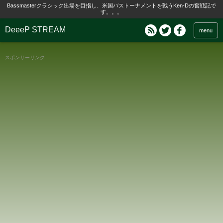
Bassmasterクラシック出場を目指し、米国バストーナメントを戦うKen-Dの奮戦記で
す。。。
DeeeP STREAM
menu
スポンサーリンク