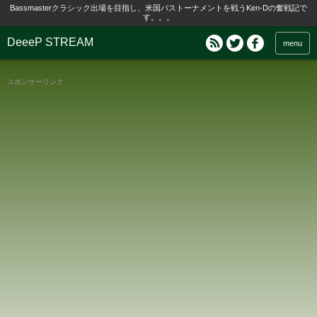
Bassmasterクラシック出場を目指し、米国バストーナメントを戦うKen-Dの奮戦記で
す。。。
DeeeP STREAM
menu
スポンサーリンク