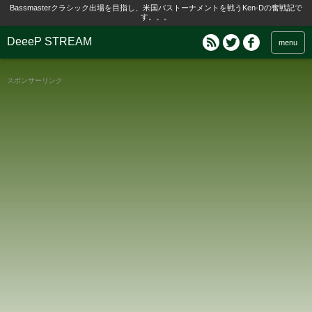
Bassmasterクラシック出場を目指し、米国バストーナメントを戦うKen-Dの奮戦記で
す。。。
DeeeP STREAM
menu
スポンサーリンク