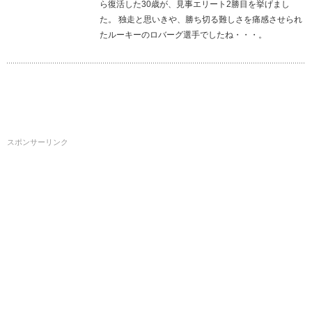
ら復活した30歳が、見事エリート2勝目を挙げまし
た。 独走と思いきや、勝ち切る難しさを痛感させられ
たルーキーのロバーグ選手でしたね・・・。
スポンサーリンク