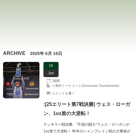
ARCHIVE
2025年 6月 16日
16
Jun
2025
☆海外トーナメント(Overseas Tournaments)
コメントを書く
:[25エリート第7戦決勝] ウェス・ローガ
ン、1oz差の大逆転！
テンキラー戦決勝、”不屈の闘士”ウェス・ローガンが
1oz差で大逆転！ 昨年のシャンプレイン戦の大事故か