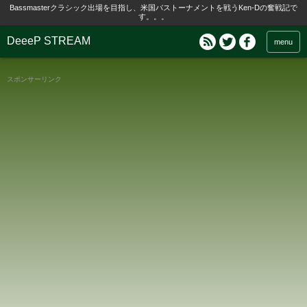
Bassmasterクラシック出場を目指し、米国バストーナメントを戦うKen-Dの奮戦記で
す。。。
DeeeP STREAM
menu
スポンサーリンク