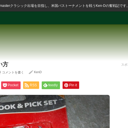
ssmasterクラシック出場を目指し、米国バストーナメントを戦うKen-Dの奮戦記です
い方
スポ
KenD
コメントを書く
Pocket
RSS
feedly
Pin it