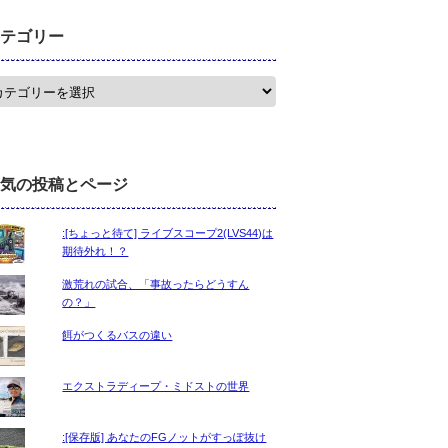
テゴリー
気の投稿とページ
:[ちょっと待て] ライブスコープ2(LVS44)は
期待外れ！？
激荒れの試合、「事故ったらどうすん
の？」
餌がつくるバスの違い
エクストラディープ・ミドストの世界
:[保存版] あなたのFGノットがすっぽ抜け