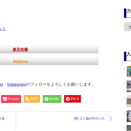
カ
カ
ット
テ
ゴ
リ
ー
楽天市場
人
Amazon
ter
・
Instagram
のフォローをよろしくお願いします。
Pocket
RSS
feedly
Pin it
り全
:[R] ゴミ袋の中のバス