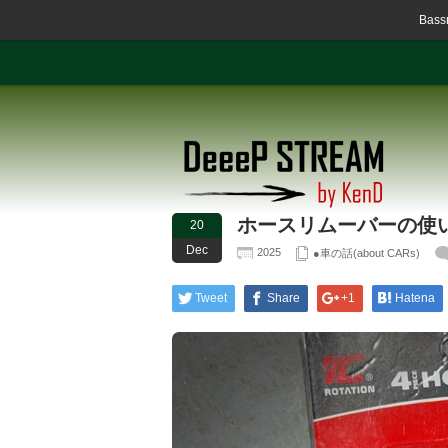
Ba
ホースリムーバーの使
20
Dec
2025
●車の話(about CARs)
Tweet
Share
+1
Hatena