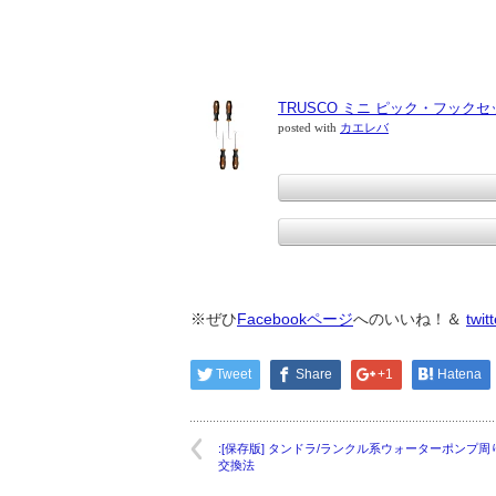
TRUSCO ミニ ピック・フックセ
posted with
カエレバ
※ぜひ
Facebookページ
へのいいね！＆
twit
Tweet
Share
+1
Hatena
:[保存版] タンドラ/ランクル系ウォーターポンプ周
交換法