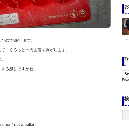
お
たのでUPします。
れて、ぐるっと一周固着を剥がします。
Tr
意。
くする感じですかね。
Pow
検
sener,” not a puller!