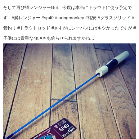
そして再び鱒レンジャーGet。今度は本当にトラウトに使う予定で
す…#鱒レンジャー #sp40 #turingmonkey #格安 #グラスソリッド #
管釣り #トラウトロッド #さすがにシーバスにはキツかったですが #
子供には貴重な4ft #さあ釣らせられますかね…