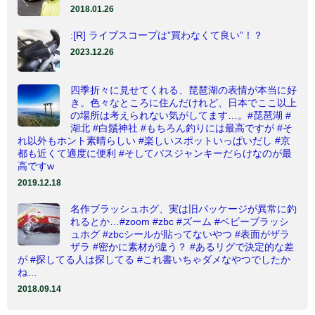
2018.01.26
:[R] ライブスコープは”買わなくて良い”！？
2023.12.26
四季折々に見せてくれる、琵琶湖の表情が本当に好
き。色々なところに住んだけれど、日本でここ以上
の場所は考えられない気がしてます…。#琵琶湖 #
湖北 #白鬚神社 #もちろん釣りには最高ですが #そ
れ以外もホント素晴らしい #楽しいスポットいっぱいだし #京
都も近くて適度に便利 #そしてバスジャンキーだらけなのが最
高ですw
2019.12.18
名作ブラッシュホグ、実は旧パッケージが異常に釣
れるとか…#zoom #zbc #ズーム #ベビーブラッシ
ュホグ #zbcシールが貼ってないやつ #表面がザラ
ザラ #密かに素材が違う？ #あるリグで決定的な差
が #探してる人は探してる #これ書いちゃダメなやつでしたか
ね…
2018.09.14