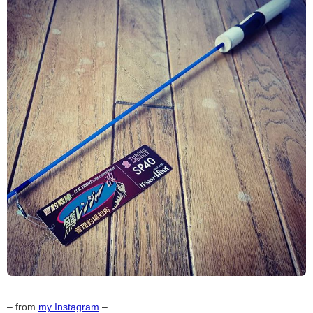
– from
my Instagram
–