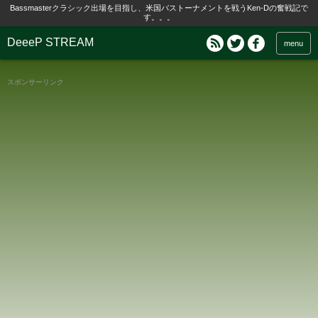
Bassmasterクラシック出場を目指し、米国バストーナメントを戦うKen-Dの奮戦記で
す。。。
DeeeP STREAM
menu
スポンサーリンク