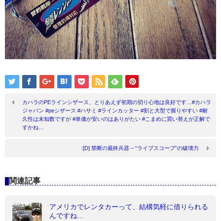
カハラのPEラインシザース、とりあえず初期の切り心地は良好です…#カハラ
ジャパン #peシザース #ハサミ #ラインカッター #割と大型で握りやすい #耐
久性は未知数ですが #単価が安いのはありがたい #こまめに買い替えが正解で
すかね…
:[D] 禁断の最終兵器 – “ライブスコープ”の破壊力
関連記事
アメリカでレンタカーって、結構気軽に借りられる
んですね…