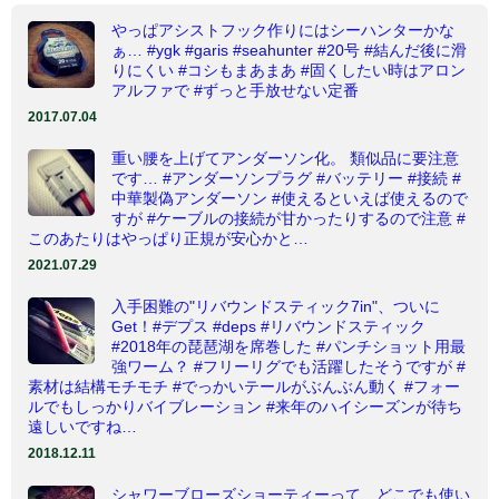
やっぱアシストフック作りにはシーハンターかな
ぁ… #ygk #garis #seahunter #20号 #結んだ後に滑
りにくい #コシもまあまあ #固くしたい時はアロン
アルファで #ずっと手放せない定番
2017.07.04
重い腰を上げてアンダーソン化。 類似品に要注意
です… #アンダーソンプラグ #バッテリー #接続 #
中華製偽アンダーソン #使えるといえば使えるので
すが #ケーブルの接続が甘かったりするので注意 #
このあたりはやっぱり正規が安心かと…
2021.07.29
入手困難の"リバウンドスティック7in"、ついに
Get！#デプス #deps #リバウンドスティック
#2018年の琵琶湖を席巻した #パンチショット用最
強ワーム？ #フリーリグでも活躍したそうですが #
素材は結構モチモチ #でっかいテールがぶんぶん動く #フォー
ルでもしっかりバイブレーション #来年のハイシーズンが待ち
遠しいですね…
2018.12.11
シャワーブローズショーティーって、どこでも使い