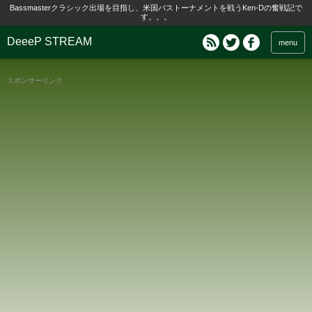
Bassmasterクラシック出場を目指し、米国バストーナメントを戦うKen-Dの奮戦記で
す。。。
DeeeP STREAM
menu
スポンサーリンク