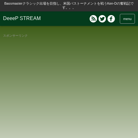
Bassmasterクラシック出場を目指し、米国バストーナメントを戦うKen-Dの奮戦記で
す。。。
DeeeP STREAM
menu
スポンサーリンク