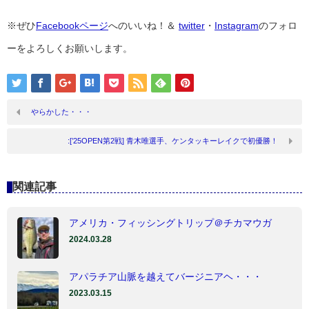
※ぜひ
Facebookページ
へのいいね！＆
twitter
・
Instagram
のフォロ
ーをよろしくお願いします。
やらかした・・・
:[’25OPEN第2戦] 青木唯選手、ケンタッキーレイクで初優勝！
関連記事
アメリカ・フィッシングトリップ＠チカマウガ
2024.03.28
アパラチア山脈を越えてバージニアヘ・・・
2023.03.15