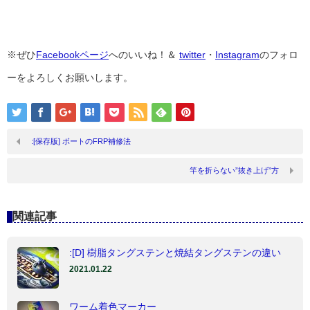
※ぜひ
Facebookページ
へのいいね！＆
twitter
・
Instagram
のフォロ
ーをよろしくお願いします。
:[保存版] ボートのFRP補修法
竿を折らない”抜き上げ”方
関連記事
:[D] 樹脂タングステンと焼結タングステンの違い
2021.01.22
ワーム着色マーカー