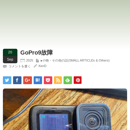
GoPro9故障
20
Sep
2025
●小物・その他の話(SMALL ARTICLEs & Others)
KenD
コメントを書く