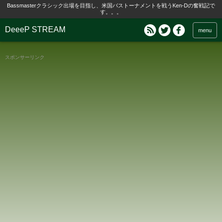
Bassmasterクラシック出場を目指し、米国バストーナメントを戦うKen-Dの奮戦記で
す。。。
DeeeP STREAM
menu
スポンサーリンク