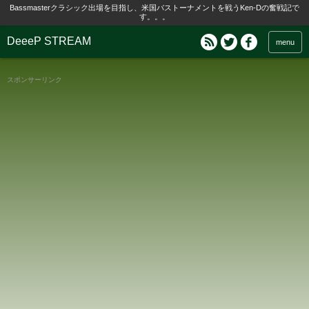
Bassmasterクラシック出場を目指し、米国バストーナメントを戦うKen-Dの奮戦記で
す。。。
DeeeP STREAM
menu
スポンサーリンク