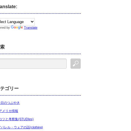
anslate:
ered by
Translate
索
テゴリー
今日のつぶやき
アメリカ情報
コツと考察集(STUDIes)
アパレル・ウェアの話(clothing)