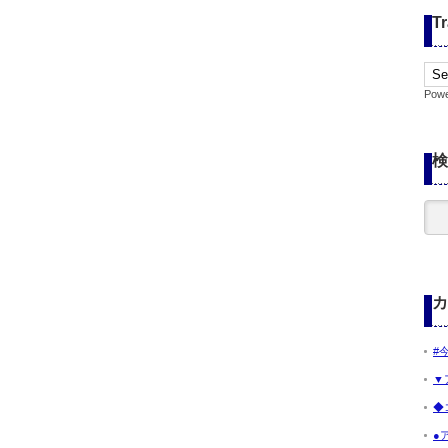
Tr
Pow
検
カ
#
▼
◆
●