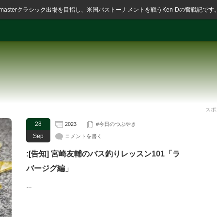
ssmasterクラシック出場を目指し、米国バストーナメントを戦うKen-Dの奮戦記です
スポ
28
2023
#今日のつぶやき
Sep
コメントを書く
:[告知] 宮崎友輔のバス釣りレッスン101「ラ
バージグ編」
…