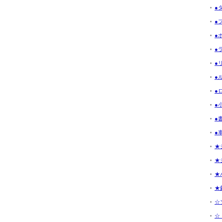
●
●フ
●ボ
●ラ
●リ
●ル
●ロ
●小
●書
●車
★
★
★
★釣
☆ソ
☆