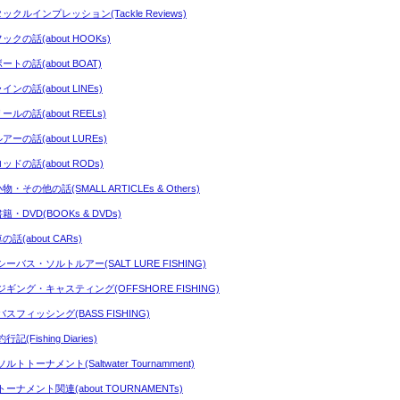
タックルインプレッション(Tackle Reviews)
ックの話(about HOOKs)
ートの話(about BOAT)
インの話(about LINEs)
ールの話(about REELs)
アーの話(about LUREs)
ッドの話(about RODs)
物・その他の話(SMALL ARTICLEs & Others)
籍・DVD(BOOKs & DVDs)
の話(about CARs)
シーバス・ソルトルアー(SALT LURE FISHING)
ジギング・キャスティング(OFFSHORE FISHING)
バスフィッシング(BASS FISHING)
行記(Fishing Diaries)
ルトトーナメント(Saltwater Tournamment)
トーナメント関連(about TOURNAMENTs)