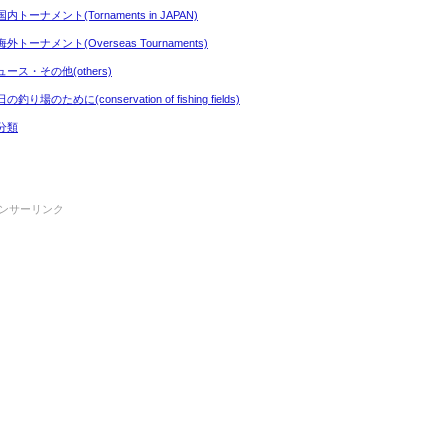
内トーナメント(Tornaments in JAPAN)
外トーナメント(Overseas Tournaments)
ュース・その他(others)
の釣り場のために(conservation of fishing fields)
分類
ンサーリンク